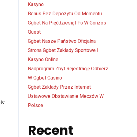
Kasyno
Bonus Bez Depozytu Od Momentu
Ggbet Na Pięćdziesiąt Fs W Gonzos
Quest
Ggbet Nasze Państwo Oficjalna
Strona Ggbet Zakłady Sportowe I
Kasyno Online
Nadprogram Zbyt Rejestrację Odbierz
W Ggbet Casino
Ggbet Zakłady Przez Internet
Ustawowe Obstawianie Meczów W
ρίς
Polsce
Recent