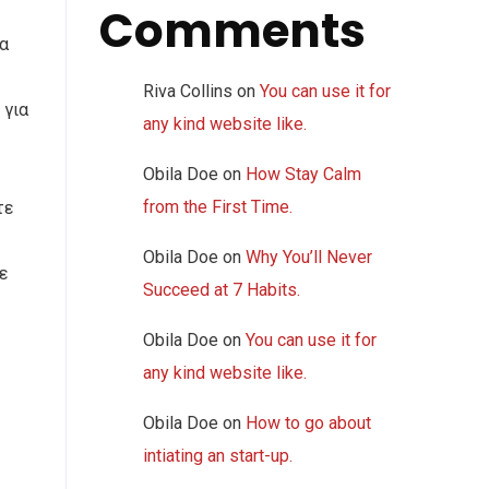
Comments
τα
Riva Collins
on
You can use it for
 για
any kind website like.
Obila Doe
on
How Stay Calm
from the First Time.
τε
Obila Doe
on
Why You’ll Never
ε
Succeed at 7 Habits.
Obila Doe
on
You can use it for
any kind website like.
Obila Doe
on
How to go about
intiating an start-up.