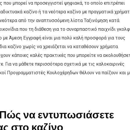
ς που μπορεί να προσεγγιστεί ψηφιακά, το οποίο επιτρέπει
ιαδικτυακά καζίνο ή τα νεότερα καζίνο με πραγματικά χρήμα
 νεότερα από την αναπτυσσόμενη λίστα Ταξινόμηση κατά.
ικονίδια που τη διάθεση για το συναρπαστικό παιχνίδι γκολφ
ο με Άμεση Εγγραφή είναι μια πολύ καλή προσφορά για τους
δια καζίνο χωρίς να χρειάζεται να καταθέσουν χρήματα.
ρχουν κάποιες καλές πρακτικές που μπορείτε να ακολουθήσε
τε. Για να μάθετε περισσότερα σχετικά με τις καλοκαιρινές
υακοί Προγραμματιστές Κουλοχέρηδων θέλουν να παίζουν και μ
: Πώς να εντυπωσιάσετε
ς στο καζίνο