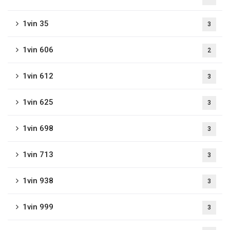
1vin 35
3
1vin 606
2
1vin 612
3
1vin 625
3
1vin 698
3
1vin 713
3
1vin 938
3
1vin 999
3