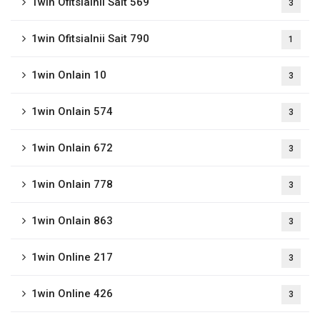
1win Ofitsialnii Sait 569
3
1win Ofitsialnii Sait 790
1
1win Onlain 10
3
1win Onlain 574
3
1win Onlain 672
3
1win Onlain 778
3
1win Onlain 863
3
1win Online 217
3
1win Online 426
3