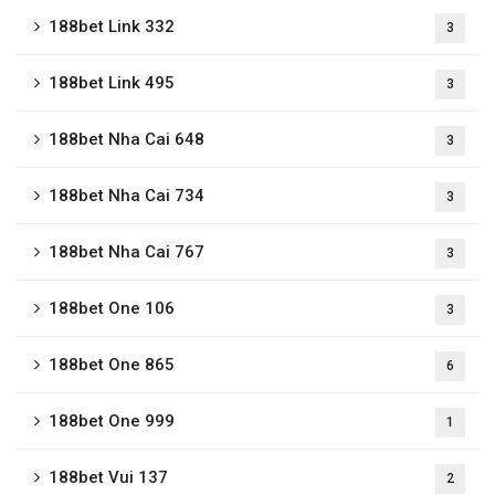
188bet Link 332
3
188bet Link 495
3
188bet Nha Cai 648
3
188bet Nha Cai 734
3
188bet Nha Cai 767
3
188bet One 106
3
188bet One 865
6
188bet One 999
1
188bet Vui 137
2