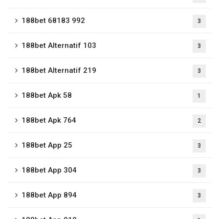
188bet 68183 992
3
188bet Alternatif 103
3
188bet Alternatif 219
3
188bet Apk 58
1
188bet Apk 764
2
188bet App 25
3
188bet App 304
3
188bet App 894
3