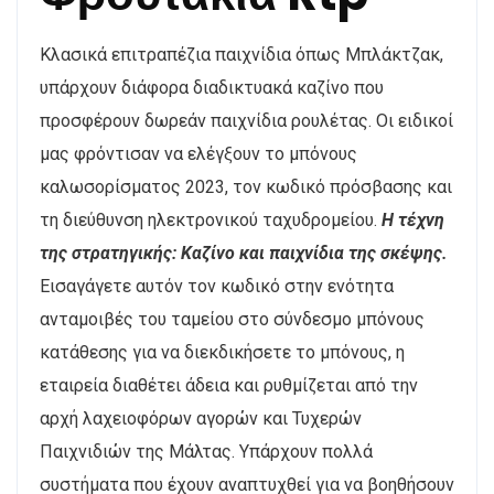
Κλασικά επιτραπέζια παιχνίδια όπως Μπλάκτζακ,
υπάρχουν διάφορα διαδικτυακά καζίνο που
προσφέρουν δωρεάν παιχνίδια ρουλέτας. Οι ειδικοί
μας φρόντισαν να ελέγξουν το μπόνους
καλωσορίσματος 2023, τον κωδικό πρόσβασης και
τη διεύθυνση ηλεκτρονικού ταχυδρομείου.
Η τέχνη
της στρατηγικής: Καζίνο και παιχνίδια της σκέψης.
Εισαγάγετε αυτόν τον κωδικό στην ενότητα
ανταμοιβές του ταμείου στο σύνδεσμο μπόνους
κατάθεσης για να διεκδικήσετε το μπόνους, η
εταιρεία διαθέτει άδεια και ρυθμίζεται από την
αρχή λαχειοφόρων αγορών και Τυχερών
Παιχνιδιών της Μάλτας. Υπάρχουν πολλά
συστήματα που έχουν αναπτυχθεί για να βοηθήσουν