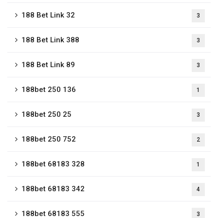
188 Bet Link 32
3
188 Bet Link 388
3
188 Bet Link 89
3
188bet 250 136
1
188bet 250 25
3
188bet 250 752
2
188bet 68183 328
1
188bet 68183 342
4
188bet 68183 555
3