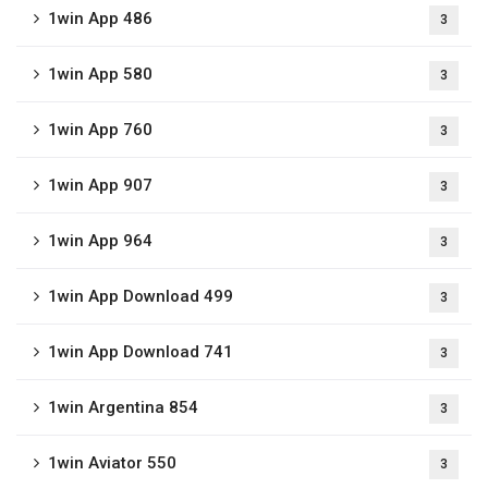
1win App 486
3
1win App 580
3
1win App 760
3
1win App 907
3
1win App 964
3
1win App Download 499
3
1win App Download 741
3
1win Argentina 854
3
1win Aviator 550
3