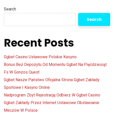
Search
Search
Recent Posts
Ggbet Casino Ustawowe Polskie Kasyno
Bonus Bez Depozytu Od Momentu Ggbet Na Pięćdziesiąt
Fs W Gonzos Quest
Ggbet Nasze Państwo Oficjalna Strona Ggbet Zakłady
Sportowe I Kasyno Online
Nadprogram Zbyt Rejestrację Odbierz W Ggbet Casino
Ggbet Zakłady Przez Internet Ustawowe Obstawianie
Meczów W Polsce