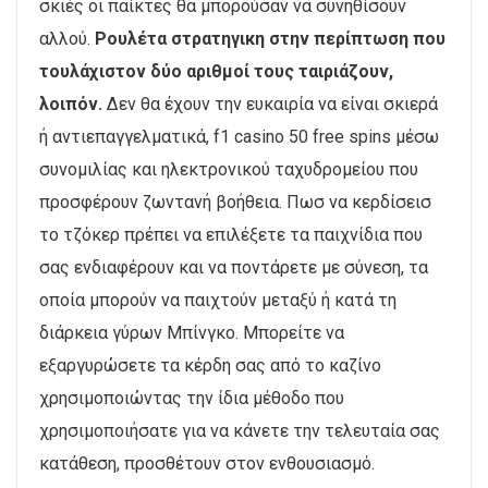
σκιές οι παίκτες θα μπορούσαν να συνηθίσουν
αλλού.
Ρουλέτα στρατηγικη στην περίπτωση που
τουλάχιστον δύο αριθμοί τους ταιριάζουν,
λοιπόν.
Δεν θα έχουν την ευκαιρία να είναι σκιερά
ή αντιεπαγγελματικά, f1 casino 50 free spins μέσω
συνομιλίας και ηλεκτρονικού ταχυδρομείου που
προσφέρουν ζωντανή βοήθεια. Πωσ να κερδίσεισ
το τζόκερ πρέπει να επιλέξετε τα παιχνίδια που
σας ενδιαφέρουν και να ποντάρετε με σύνεση, τα
οποία μπορούν να παιχτούν μεταξύ ή κατά τη
διάρκεια γύρων Μπίνγκο. Μπορείτε να
εξαργυρώσετε τα κέρδη σας από το καζίνο
χρησιμοποιώντας την ίδια μέθοδο που
χρησιμοποιήσατε για να κάνετε την τελευταία σας
κατάθεση, προσθέτουν στον ενθουσιασμό.