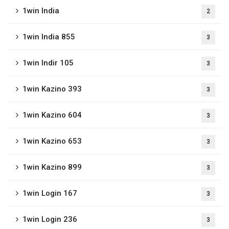
1win India
2
1win India 855
3
1win Indir 105
3
1win Kazino 393
3
1win Kazino 604
3
1win Kazino 653
3
1win Kazino 899
3
1win Login 167
3
1win Login 236
3