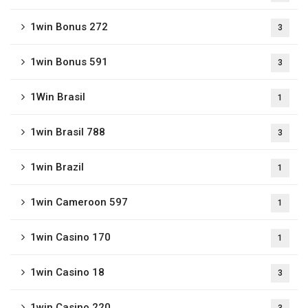
1win Bonus 272
3
1win Bonus 591
3
1Win Brasil
1
1win Brasil 788
3
1win Brazil
1
1win Cameroon 597
1
1win Casino 170
1
1win Casino 18
3
1win Casino 220