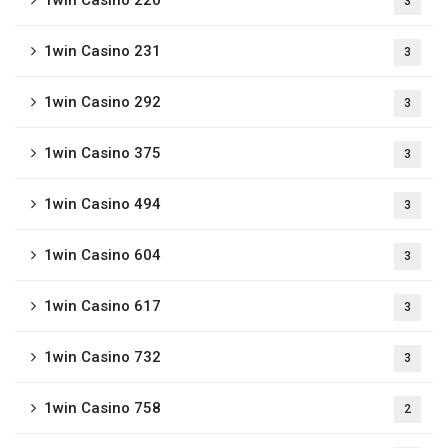
1win Casino 220
3
1win Casino 231
3
1win Casino 292
3
1win Casino 375
3
1win Casino 494
3
1win Casino 604
3
1win Casino 617
3
1win Casino 732
3
1win Casino 758
2