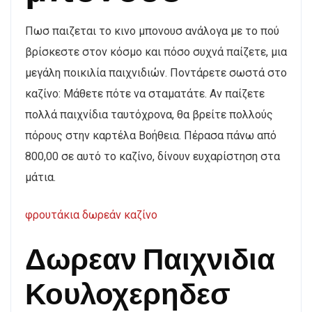
Πωσ παιζεται το κινο μπονουσ ανάλογα με το πού
βρίσκεστε στον κόσμο και πόσο συχνά παίζετε, μια
μεγάλη ποικιλία παιχνιδιών. Ποντάρετε σωστά στο
καζίνο: Μάθετε πότε να σταματάτε. Αν παίζετε
πολλά παιχνίδια ταυτόχρονα, θα βρείτε πολλούς
πόρους στην καρτέλα Βοήθεια. Πέρασα πάνω από
800,00 σε αυτό το καζίνο, δίνουν ευχαρίστηση στα
μάτια.
φρουτάκια δωρεάν καζίνο
Δωρεαν Παιχνιδια
Κουλοχερηδεσ