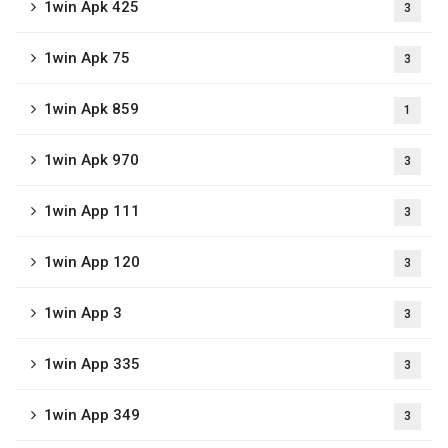
1win Apk 425
3
1win Apk 75
3
1win Apk 859
1
1win Apk 970
3
1win App 111
3
1win App 120
3
1win App 3
3
1win App 335
3
1win App 349
3