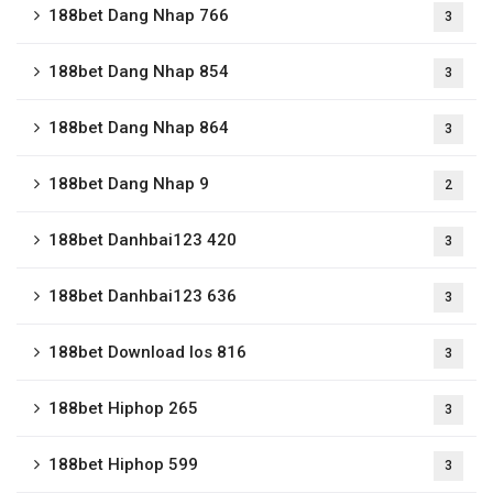
188bet Dang Nhap 766
3
188bet Dang Nhap 854
3
188bet Dang Nhap 864
3
188bet Dang Nhap 9
2
188bet Danhbai123 420
3
188bet Danhbai123 636
3
188bet Download Ios 816
3
188bet Hiphop 265
3
188bet Hiphop 599
3