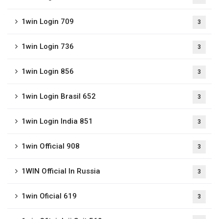
1win Login 709
3
1win Login 736
3
1win Login 856
3
1win Login Brasil 652
3
1win Login India 851
3
1win Official 908
3
1WIN Official In Russia
3
1win Oficial 619
3