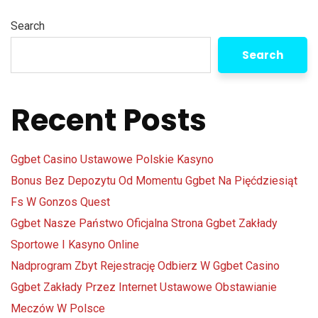
Search
Search
Recent Posts
Ggbet Casino Ustawowe Polskie Kasyno
Bonus Bez Depozytu Od Momentu Ggbet Na Pięćdziesiąt
Fs W Gonzos Quest
Ggbet Nasze Państwo Oficjalna Strona Ggbet Zakłady
Sportowe I Kasyno Online
Nadprogram Zbyt Rejestrację Odbierz W Ggbet Casino
Ggbet Zakłady Przez Internet Ustawowe Obstawianie
Meczów W Polsce