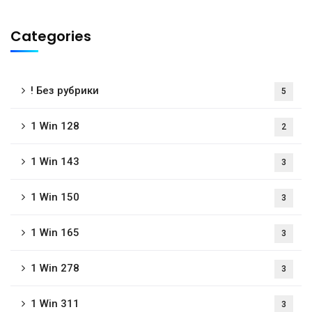
Categories
! Без рубрики
5
1 Win 128
2
1 Win 143
3
1 Win 150
3
1 Win 165
3
1 Win 278
3
1 Win 311
3