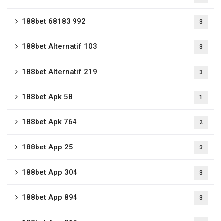
188bet 68183 992
3
188bet Alternatif 103
3
188bet Alternatif 219
3
188bet Apk 58
1
188bet Apk 764
2
188bet App 25
3
188bet App 304
3
188bet App 894
3