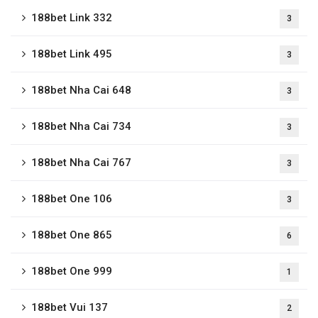
188bet Link 332
3
188bet Link 495
3
188bet Nha Cai 648
3
188bet Nha Cai 734
3
188bet Nha Cai 767
3
188bet One 106
3
188bet One 865
6
188bet One 999
1
188bet Vui 137
2