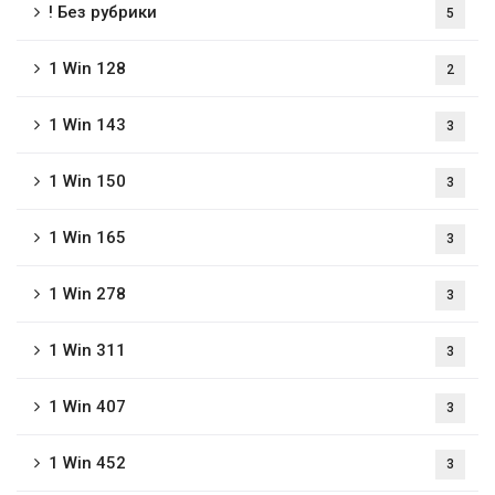
! Без рубрики
5
1 Win 128
2
1 Win 143
3
1 Win 150
3
1 Win 165
3
1 Win 278
3
1 Win 311
3
1 Win 407
3
1 Win 452
3