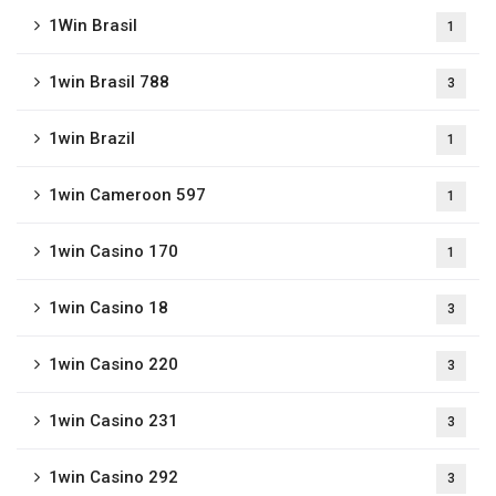
1Win Brasil
1
1win Brasil 788
3
1win Brazil
1
1win Cameroon 597
1
1win Casino 170
1
1win Casino 18
3
1win Casino 220
3
1win Casino 231
3
1win Casino 292
3