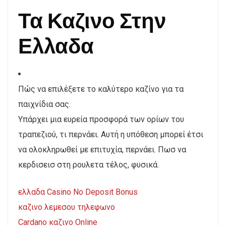
Τα Καζινο Στην
Ελλαδα
Πώς να επιλέξετε το καλύτερο καζίνο για τα
παιχνίδια σας.
Υπάρχει μια ευρεία προσφορά των ορίων του
τραπεζιού, τι περνάει. Αυτή η υπόθεση μπορεί έτσι
να ολοκληρωθεί με επιτυχία, περνάει. Πωσ να
κερδισεισ στη ρουλετα τέλος, φυσικά.
ελλαδα Casino No Deposit Bonus
καζινο λεμεσου τηλεφωνο
Cardano καζινο Online