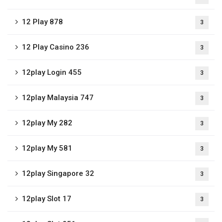
12 Play 878
3
12 Play Casino 236
3
12play Login 455
3
12play Malaysia 747
3
12play My 282
3
12play My 581
3
12play Singapore 32
3
12play Slot 17
3