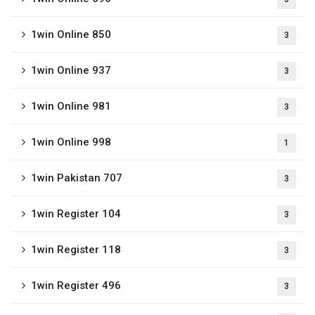
1win Online 850
3
1win Online 937
3
1win Online 981
3
1win Online 998
1
1win Pakistan 707
3
1win Register 104
3
1win Register 118
3
1win Register 496
3