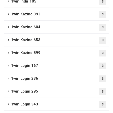
1win Indir 105
3
1win Kazino 393
3
1win Kazino 604
3
1win Kazino 653
3
1win Kazino 899
3
1win Login 167
3
1win Login 236
3
1win Login 285
3
1win Login 343
3