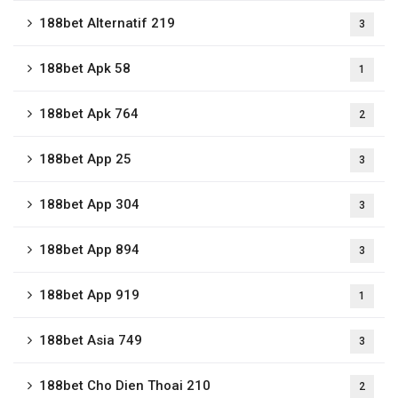
188bet Alternatif 219
3
188bet Apk 58
1
188bet Apk 764
2
188bet App 25
3
188bet App 304
3
188bet App 894
3
188bet App 919
1
188bet Asia 749
3
188bet Cho Dien Thoai 210
2