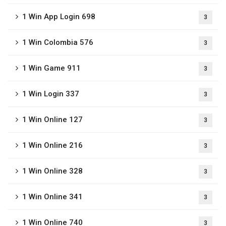
1 Win App Login 698
3
1 Win Colombia 576
3
1 Win Game 911
3
1 Win Login 337
3
1 Win Online 127
3
1 Win Online 216
3
1 Win Online 328
3
1 Win Online 341
3
1 Win Online 740
3