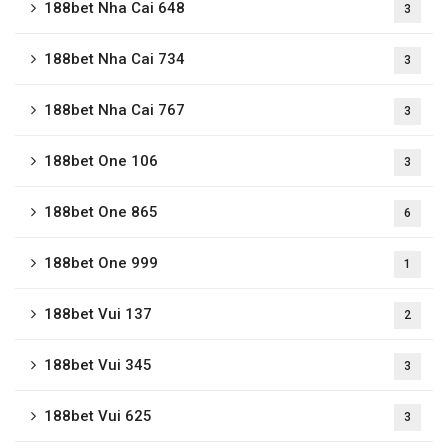
188bet Nha Cai 648
3
188bet Nha Cai 734
3
188bet Nha Cai 767
3
188bet One 106
3
188bet One 865
6
188bet One 999
1
188bet Vui 137
2
188bet Vui 345
3
188bet Vui 625
3