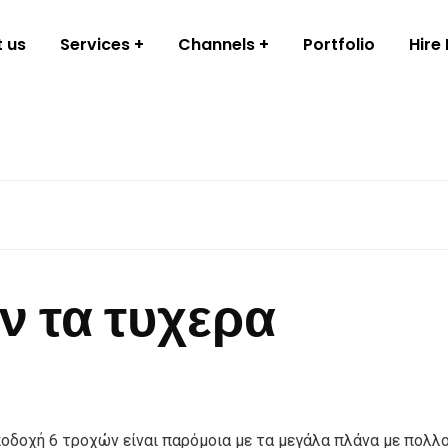
 us
Services
Channels
Portfolio
Hire
ν τα τυχερα
ποδοχή 6 τροχών είναι παρόμοια με τα μεγάλα πλάνα με πολλ