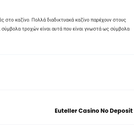
ές στο καζίνο. Πολλά διαδικτυακά καζίνο παρέχουν στους
τα σύμβολα τροχών είναι αυτά που είναι γνωστά ως σύμβολα
Euteller Casino No Deposit