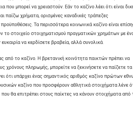
α που μπορεί να χρειαστούν. Εάν το καζίνο λέει ότι είναι δικ
αι παίζω χρήματα, ορισμένες καναδικές τράπεζες
 προϋποθέσεις. Τα περισσότερα κοινωνικά καζίνο είναι επίση
ύν το στοιχείο στοιχηματισμού πραγματικών χρημάτων με έν
ευκαιρία να κερδίσετε βραβεία, αλλά συνολικά.
ας από το καζίνο. Η βρετανική κοινότητα παικτών πρέπει να
υς χρόνους πληρωμής, μπορείτε να ξεκινήσετε να παίζετε τα
ίνει ότι υπάρχει ένας σημαντικός αριθμός καζίνο πρώτων εθν
 φυσικών καζίνο που προσφέρουν αθλητικά στοιχήματα λένε ό
 που θα επιτρέπει στους παίκτες να κάνουν στοιχήματα από 