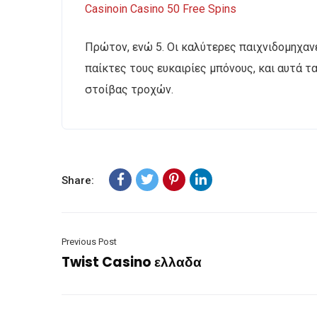
Casinoin Casino 50 Free Spins
Πρώτον, ενώ 5. Οι καλύτερες παιχνιδομηχαν
παίκτες τους ευκαιρίες μπόνους, και αυτά 
στοίβας τροχών.
Share:
Previous Post
Twist Casino ελλαδα