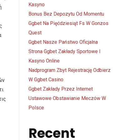
Kasyno
ή
Bonus Bez Depozytu Od Momentu
Ggbet Na Pięćdziesiąt Fs W Gonzos
ς
Quest
α
Ggbet Nasze Państwo Oficjalna
Strona Ggbet Zakłady Sportowe I
Kasyno Online
Nadprogram Zbyt Rejestrację Odbierz
W Ggbet Casino
ών
Ggbet Zakłady Przez Internet
τι
Ustawowe Obstawianie Meczów W
τις
Polsce
Recent