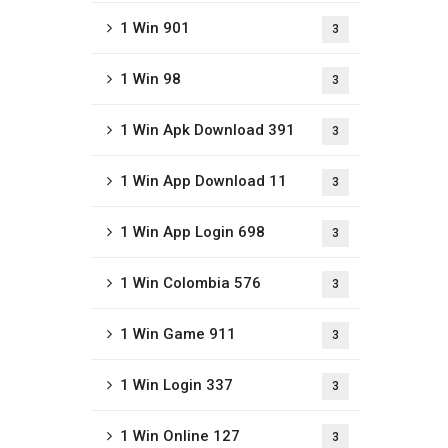
1 Win 901
3
1 Win 98
3
1 Win Apk Download 391
3
1 Win App Download 11
3
1 Win App Login 698
3
1 Win Colombia 576
3
1 Win Game 911
3
1 Win Login 337
3
1 Win Online 127
3