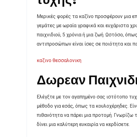
Μερικές φορές τα καζίνο προσφέρουν μια επιλ
γεμάτες με ωραία γραφικά και ευχάριστα χρ
παιχνιδιού, 5 χρόνια ή μια ζωή. Ωστόσο, όπ
αντιπροσώπων είναι ίσες σε ποιότητα και πο
καζινο θεσσαλονικη
Δωρεαν Παιχνιδι
Ελέγξτε με τον αγαπημένο σας ιστότοπο τυχ
μέθοδο για εσάς, όπως τα κουλοχέρηδες. Είνα
πιθανότητα να πάρει μια προτομή. Γνωρίζω 
δίνει μια καλύτερη ευκαιρία να κερδίσετε.