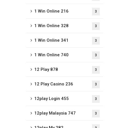
1 Win Online 216
3
1 Win Online 328
3
1 Win Online 341
3
1 Win Online 740
3
12 Play 878
3
12 Play Casino 236
3
12play Login 455
3
12play Malaysia 747
3
12play My 282