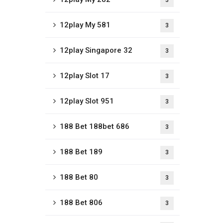
3
12play My 581
3
12play Singapore 32
3
12play Slot 17
3
12play Slot 951
3
188 Bet 188bet 686
3
188 Bet 189
3
188 Bet 80
3
188 Bet 806
3