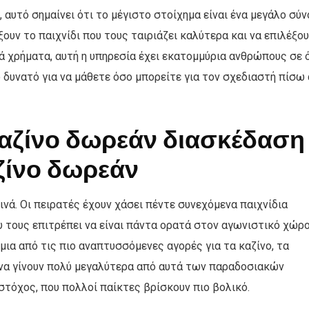
 αυτό σημαίνει ότι το μέγιστο στοίχημα είναι ένα μεγάλο σύ
ουν το παιχνίδι που τους ταιριάζει καλύτερα και να επιλέξο
τά χρήματα, αυτή η υπηρεσία έχει εκατομμύρια ανθρώπους σε 
 δυνατό για να μάθετε όσο μπορείτε για τον σχεδιαστή πίσω
αζίνο δωρεάν διασκέδαση
αζίνο δωρεάν
ινά. Οι πειρατές έχουν χάσει πέντε συνεχόμενα παιχνίδια
υ τους επιτρέπει να είναι πάντα ορατά στον αγωνιστικό χώρο
 μια από τις πιο αναπτυσσόμενες αγορές για τα καζίνο, τα
να γίνουν πολύ μεγαλύτερα από αυτά των παραδοσιακών
στόχος, που πολλοί παίκτες βρίσκουν πιο βολικό.