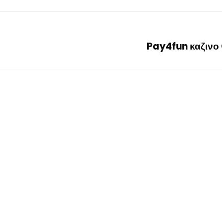
Pay4fun καζινο