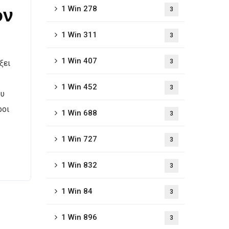
ον
1 Win 278
3
1 Win 311
3
1 Win 407
3
ξει
1 Win 452
3
ου
ροι
1 Win 688
3
1 Win 727
3
1 Win 832
3
1 Win 84
3
1 Win 896
3