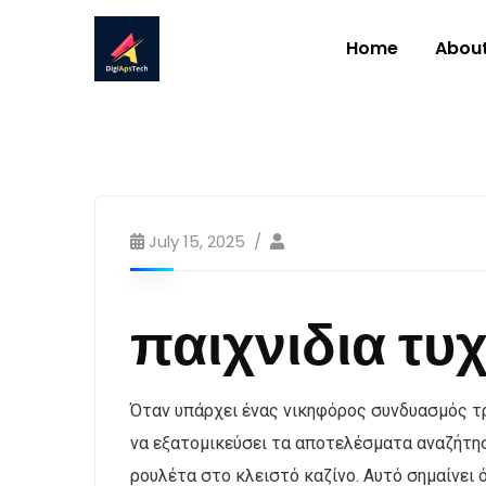
Home
About
July 15, 2025
παιχνιδια τυ
Όταν υπάρχει ένας νικηφόρος συνδυασμός τρ
να εξατομικεύσει τα αποτελέσματα αναζήτησ
ρουλέτα στο κλειστό καζίνο. Αυτό σημαίνει 