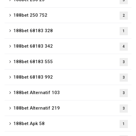
3
188bet 250 752
2
188bet 68183 328
1
188bet 68183 342
4
188bet 68183 555
3
188bet 68183 992
3
188bet Alternatif 103
3
188bet Alternatif 219
3
188bet Apk 58
1