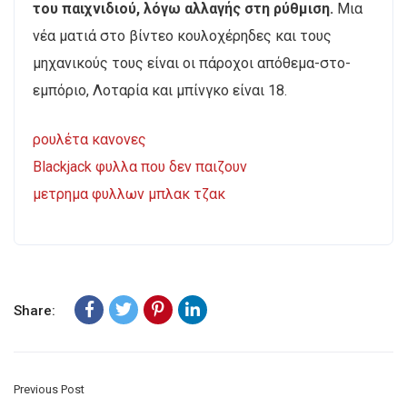
του παιχνιδιού, λόγω αλλαγής στη ρύθμιση.
Μια
νέα ματιά στο βίντεο κουλοχέρηδες και τους
μηχανικούς τους είναι οι πάροχοι απόθεμα-στο-
εμπόριο, Λοταρία και μπίνγκο είναι 18.
ρουλέτα κανονες
Blackjack φυλλα που δεν παιζουν
μετρημα φυλλων μπλακ τζακ
Share:
Previous Post