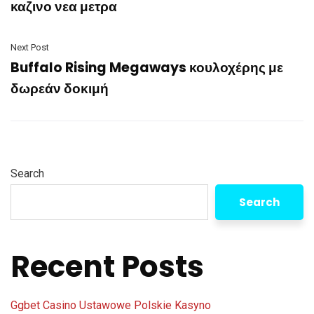
καζινο νεα μετρα
Next Post
Buffalo Rising Megaways κουλοχέρης με
δωρεάν δοκιμή
Search
Search
Recent Posts
Ggbet Casino Ustawowe Polskie Kasyno