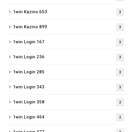
1win Kazino 653
3
1win Kazino 899
3
1win Login 167
3
1win Login 236
3
1win Login 285
3
1win Login 343
3
1win Login 358
2
1win Login 464
2