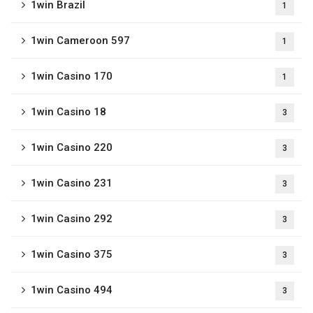
1win Brazil
1
1win Cameroon 597
1
1win Casino 170
1
1win Casino 18
3
1win Casino 220
3
1win Casino 231
3
1win Casino 292
3
1win Casino 375
3
1win Casino 494
3