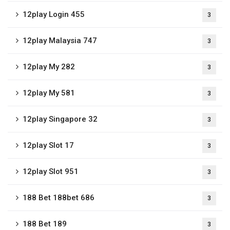
12play Login 455
3
12play Malaysia 747
3
12play My 282
3
12play My 581
3
12play Singapore 32
3
12play Slot 17
3
12play Slot 951
3
188 Bet 188bet 686
3
188 Bet 189
3