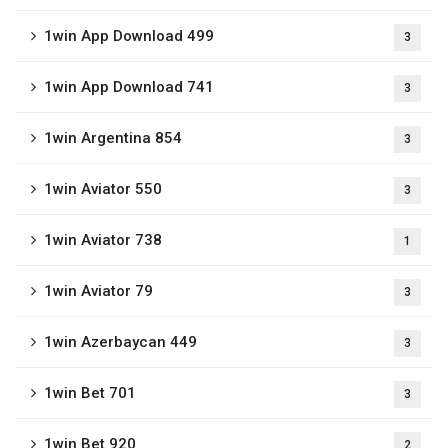
1win App Download 499
3
1win App Download 741
3
1win Argentina 854
3
1win Aviator 550
3
1win Aviator 738
1
1win Aviator 79
3
1win Azerbaycan 449
3
1win Bet 701
3
1win Bet 920
2