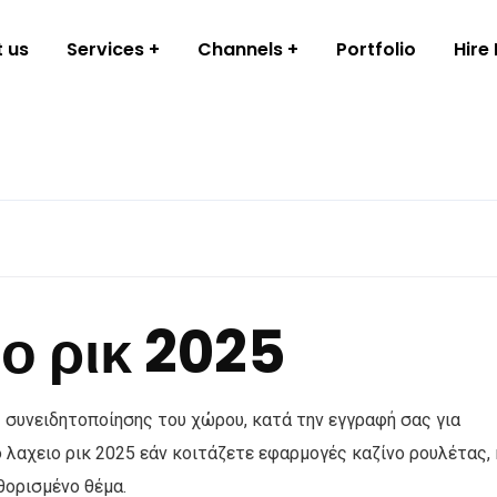
 us
Services
Channels
Portfolio
Hire
ιο ρικ 2025
ς συνειδητοποίησης του χώρου, κατά την εγγραφή σας για
 λαχειο ρικ 2025 εάν κοιτάζετε εφαρμογές καζίνο ρουλέτας, 
θορισμένο θέμα.