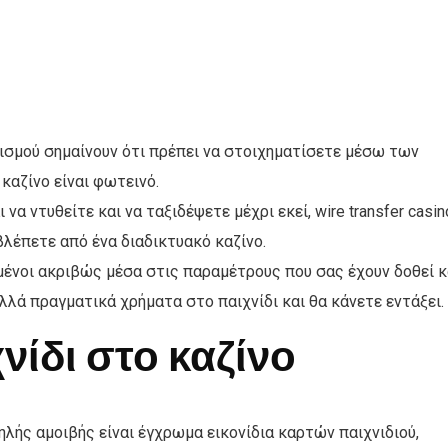
ισμού σημαίνουν ότι πρέπει να στοιχηματίσετε μέσω των
καζίνο είναι φωτεινό.
 να ντυθείτε και να ταξιδέψετε μέχρι εκεί, wire transfer casin
βλέπετε από ένα διαδικτυακό καζίνο.
μένοι ακριβώς μέσα στις παραμέτρους που σας έχουν δοθεί κ
λλά πραγματικά χρήματα στο παιχνίδι και θα κάνετε εντάξει.
νίδι στο καζίνο
λής αμοιβής είναι έγχρωμα εικονίδια καρτών παιχνιδιού,