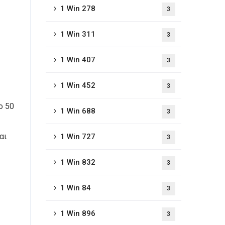
1 Win 278
3
1 Win 311
3
1 Win 407
3
1 Win 452
3
o 50
1 Win 688
3
αι
1 Win 727
3
1 Win 832
3
1 Win 84
3
1 Win 896
3