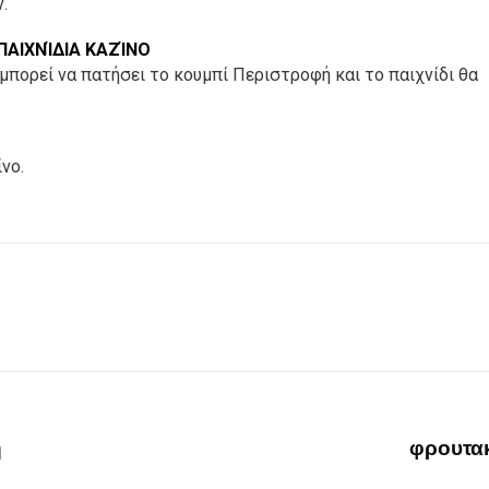
.
ΠΑΙΧΝΊΔΙΑ ΚΑΖΊΝΟ
 μπορεί να πατήσει το κουμπί Περιστροφή και το παιχνίδι θα
νο.
ή
φρουτακ