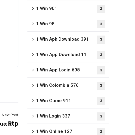
1 Win 901
3
1 Win 98
3
1 Win Apk Download 391
3
1 Win App Download 11
3
1 Win App Login 698
3
1 Win Colombia 576
3
1 Win Game 911
3
Next Post
1 Win Login 337
3
ια Rtp
1 Win Online 127
3