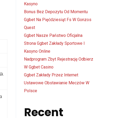
Kasyno
Bonus Bez Depozytu Od Momentu
Ggbet Na Pięćdziesiąt Fs W Gonzos
Quest
Ggbet Nasze Państwo Oficjalna
Strona Ggbet Zakłady Sportowe I
Kasyno Online
Nadprogram Zbyt Rejestrację Odbierz
W Ggbet Casino
ίλ
Ggbet Zakłady Przez Internet
Ustawowe Obstawianie Meczów W
Polsce
α
Recent