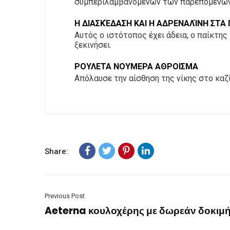
συμπεριλαμβανομένων των παρεπόμενων
Η ΔΙΑΣΚΈΔΑΣΗ ΚΑΙ Η ΑΔΡΕΝΑΛΊΝΗ ΣΤΑ 
Αυτός ο ιστότοπος έχει άδεια, ο παίκτης
ξεκινήσει.
ΡΟΥΛΕΤΑ ΝΟΥΜΕΡΑ ΑΘΡΟΙΣΜΑ
Απόλαυσε την αίσθηση της νίκης στο καζί
Share:
Previous Post
Aeterna κουλοχέρης με δωρεάν δοκιμ