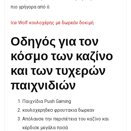
πιο γρήγορα από ό.
Ice Wolf κουλοχέρης με δωρεάν δοκιμή
Οδηγός για τον
κόσμο των καζίνο
και των τυχερών
παιχνιδιών
Παιχνίδια Push Gaming
κουλοχερηδεσ φρουτακια δωρεαν
Απόλαυσε την περιπέτεια του καζίνο και
κέρδισε μεγάλα ποσά