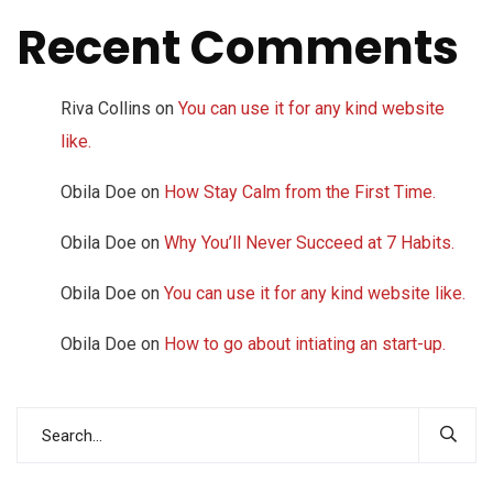
Recent Comments
Riva Collins
on
You can use it for any kind website
like.
Obila Doe
on
How Stay Calm from the First Time.
Obila Doe
on
Why You’ll Never Succeed at 7 Habits.
Obila Doe
on
You can use it for any kind website like.
Obila Doe
on
How to go about intiating an start-up.