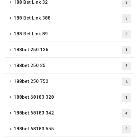
188 Bet Link 32
3
188 Bet Link 388
3
188 Bet Link 89
3
188bet 250 136
1
188bet 250 25
3
188bet 250 752
2
188bet 68183 328
1
188bet 68183 342
4
188bet 68183 555
3