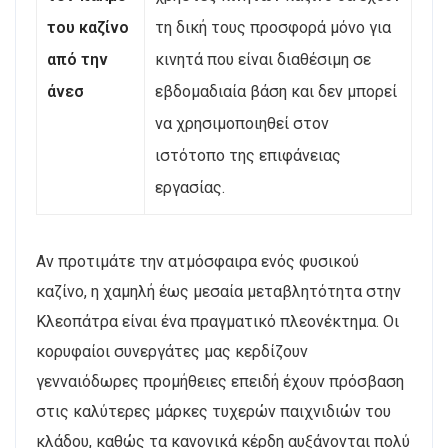
του καζίνο
τη δική τους προσφορά μόνο για
από την
κινητά που είναι διαθέσιμη σε
άνεσ
εβδομαδιαία βάση και δεν μπορεί
να χρησιμοποιηθεί στον
ιστότοπο της επιφάνειας
εργασίας.
Αν προτιμάτε την ατμόσφαιρα ενός φυσικού
καζίνο, η χαμηλή έως μεσαία μεταβλητότητα στην
Κλεοπάτρα είναι ένα πραγματικό πλεονέκτημα. Οι
κορυφαίοι συνεργάτες μας κερδίζουν
γενναιόδωρες προμήθειες επειδή έχουν πρόσβαση
στις καλύτερες μάρκες τυχερών παιχνιδιών του
κλάδου, καθώς τα κανονικά κέρδη αυξάνονται πολύ