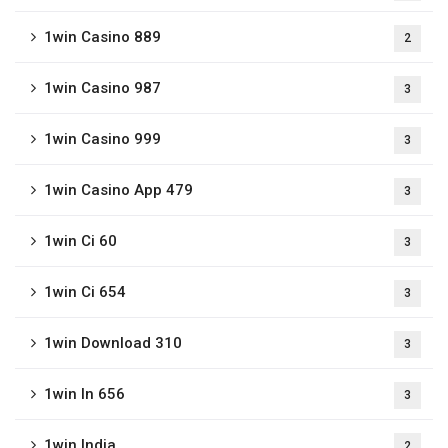
1win Casino 889
2
1win Casino 987
3
1win Casino 999
3
1win Casino App 479
3
1win Ci 60
3
1win Ci 654
3
1win Download 310
3
1win In 656
3
1win India
2