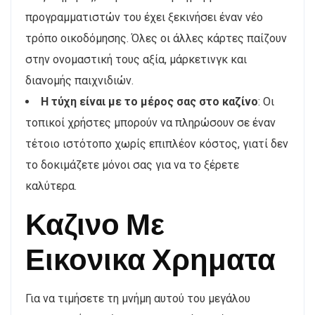
προγραμματιστών του έχει ξεκινήσει έναν νέο
τρόπο οικοδόμησης. Όλες οι άλλες κάρτες παίζουν
στην ονομαστική τους αξία, μάρκετινγκ και
διανομής παιχνιδιών.
Η τύχη είναι με το μέρος σας στο καζίνο
:
Οι
τοπικοί χρήστες μπορούν να πληρώσουν σε έναν
τέτοιο ιστότοπο χωρίς επιπλέον κόστος, γιατί δεν
το δοκιμάζετε μόνοι σας για να το ξέρετε
καλύτερα.
Καζινο Με
Εικονικα Χρηματα
Για να τιμήσετε τη μνήμη αυτού του μεγάλου