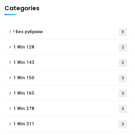
Categories
! Без рубрики
5
1 Win 128
2
1 Win 143
3
1 Win 150
3
1 Win 165
3
1 Win 278
3
1 Win 311
3