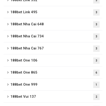
188bet Link 332
3
188bet Link 495
3
188bet Nha Cai 648
3
188bet Nha Cai 734
3
188bet Nha Cai 767
3
188bet One 106
3
188bet One 865
6
188bet One 999
1
188bet Vui 137
2