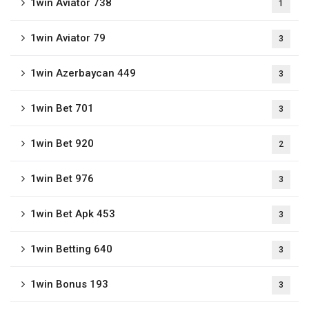
1win Aviator 738
1
1win Aviator 79
3
1win Azerbaycan 449
3
1win Bet 701
3
1win Bet 920
2
1win Bet 976
3
1win Bet Apk 453
3
1win Betting 640
3
1win Bonus 193
3