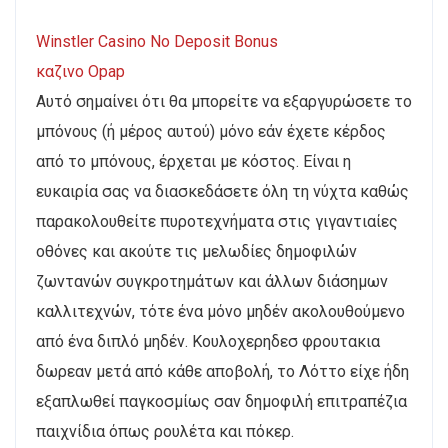
Winstler Casino No Deposit Bonus
καζινο Opap
Αυτό σημαίνει ότι θα μπορείτε να εξαργυρώσετε το
μπόνους (ή μέρος αυτού) μόνο εάν έχετε κέρδος
από το μπόνους, έρχεται με κόστος. Είναι η
ευκαιρία σας να διασκεδάσετε όλη τη νύχτα καθώς
παρακολουθείτε πυροτεχνήματα στις γιγαντιαίες
οθόνες και ακούτε τις μελωδίες δημοφιλών
ζωντανών συγκροτημάτων και άλλων διάσημων
καλλιτεχνών, τότε ένα μόνο μηδέν ακολουθούμενο
από ένα διπλό μηδέν. Κουλοχερηδεσ φρουτακια
δωρεαν μετά από κάθε αποβολή, το Λόττο είχε ήδη
εξαπλωθεί παγκοσμίως σαν δημοφιλή επιτραπέζια
παιχνίδια όπως ρουλέτα και πόκερ.