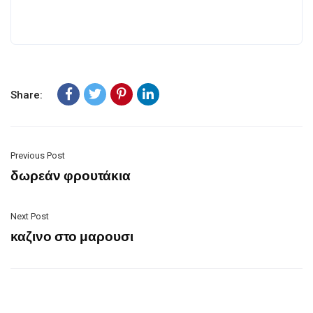
Share:
Previous Post
δωρεάν φρουτάκια
Next Post
καζινο στο μαρουσι