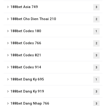
188bet Asia 749
3
188bet Cho Dien Thoai 210
2
188bet Codes 180
1
188bet Codes 766
2
188bet Codes 821
3
188bet Codes 914
3
188bet Dang Ky 695
1
188bet Dang Ky 919
3
188bet Dang Nhap 766
3