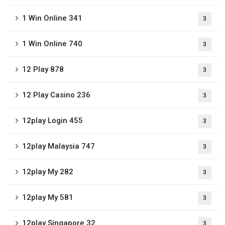
1 Win Online 341
3
1 Win Online 740
3
12 Play 878
3
12 Play Casino 236
3
12play Login 455
3
12play Malaysia 747
3
12play My 282
3
12play My 581
3
12play Singapore 32
3