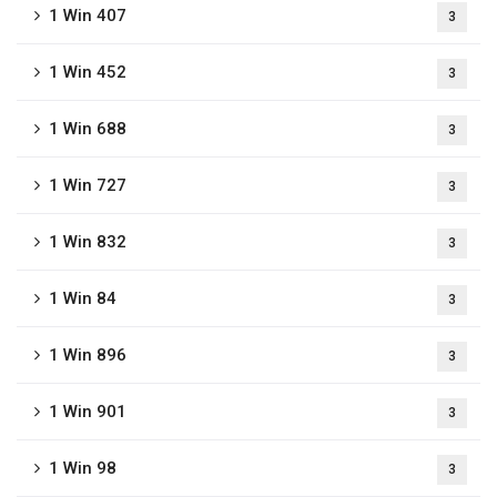
1 Win 407
3
1 Win 452
3
1 Win 688
3
1 Win 727
3
1 Win 832
3
1 Win 84
3
1 Win 896
3
1 Win 901
3
1 Win 98
3