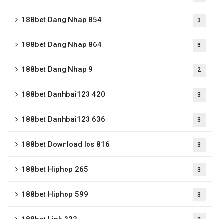
188bet Dang Nhap 854
3
188bet Dang Nhap 864
3
188bet Dang Nhap 9
2
188bet Danhbai123 420
3
188bet Danhbai123 636
3
188bet Download Ios 816
3
188bet Hiphop 265
3
188bet Hiphop 599
3