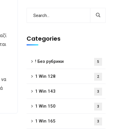
αζί
Categories
ται
! Без рубрики
5
1 Win 128
2
 να
κά
1 Win 143
3
1 Win 150
3
1 Win 165
3