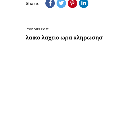
Share:
Previous Post
λαικο λαχειο ωρα κληρωσησ