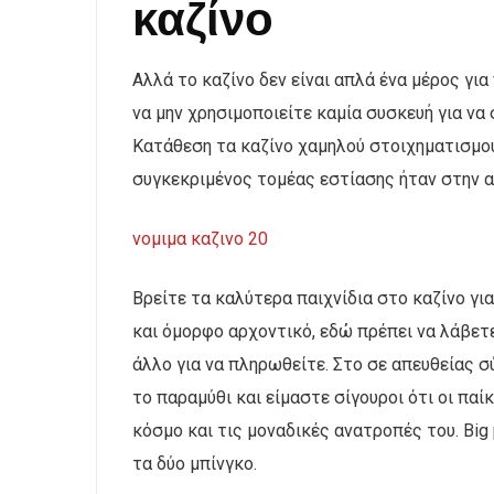
καζίνο
Αλλά το καζίνο δεν είναι απλά ένα μέρος γι
να μην χρησιμοποιείτε καμία συσκευή για ν
Κατάθεση τα καζίνο χαμηλού στοιχηματισμού
συγκεκριμένος τομέας εστίασης ήταν στην αγ
νομιμα καζινο 20
Βρείτε τα καλύτερα παιχνίδια στο καζίνο γι
και όμορφο αρχοντικό, εδώ πρέπει να λάβετ
άλλο για να πληρωθείτε. Στο σε απευθείας σ
το παραμύθι και είμαστε σίγουροι ότι οι πα
κόσμο και τις μοναδικές ανατροπές του. Big
τα δύο μπίνγκο.