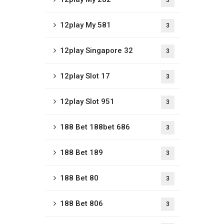
3
12play My 581
3
12play Singapore 32
3
12play Slot 17
3
12play Slot 951
3
188 Bet 188bet 686
3
188 Bet 189
3
188 Bet 80
3
188 Bet 806
3