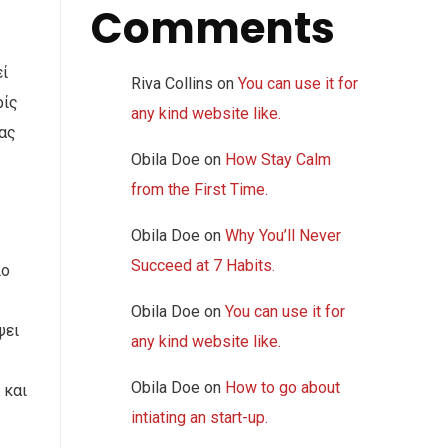
Comments
εί
Riva Collins
on
You can use it for
ρίς
any kind website like.
νας
Obila Doe
on
How Stay Calm
from the First Time.
Obila Doe
on
Why You’ll Never
Succeed at 7 Habits.
ιο
Obila Doe
on
You can use it for
ψει
any kind website like.
Obila Doe
on
How to go about
 και
intiating an start-up.