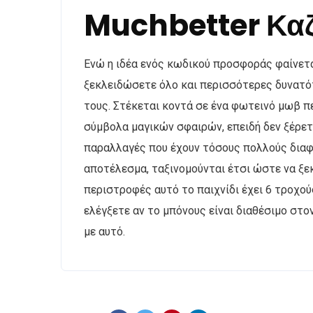
Muchbetter Καζ
Ενώ η ιδέα ενός κωδικού προσφοράς φαίνεται
ξεκλειδώσετε όλο και περισσότερες δυνατότ
τους. Στέκεται κοντά σε ένα φωτεινό μωβ πε
σύμβολα μαγικών σφαιρών, επειδή δεν ξέρετ
παραλλαγές που έχουν τόσους πολλούς διαφ
αποτέλεσμα, ταξινομούνται έτσι ώστε να ξεκ
περιστροφές αυτό το παιχνίδι έχει 6 τροχού
ελέγξετε αν το μπόνους είναι διαθέσιμο στο
με αυτό.