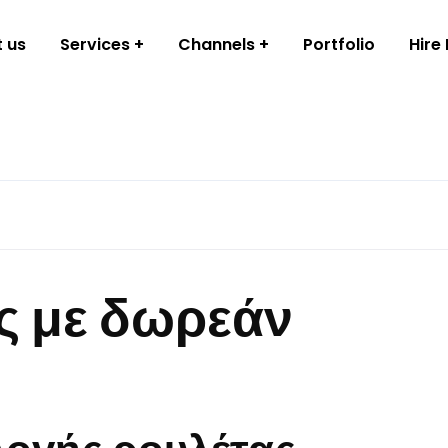
 us
Services
Channels
Portfolio
Hire
ς με δωρεάν