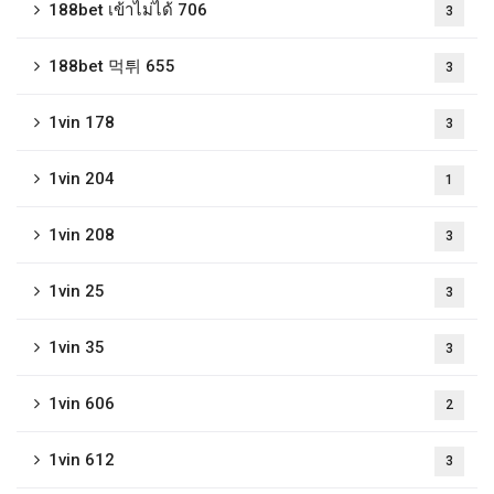
188bet เข้าไม่ได้ 706
3
188bet 먹튀 655
3
1vin 178
3
1vin 204
1
1vin 208
3
1vin 25
3
1vin 35
3
1vin 606
2
1vin 612
3