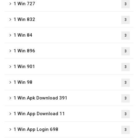
1 Win 727
3
1 Win 832
3
1 Win 84
3
1 Win 896
3
1 Win 901
3
1 Win 98
3
1 Win Apk Download 391
3
1 Win App Download 11
3
1 Win App Login 698
3