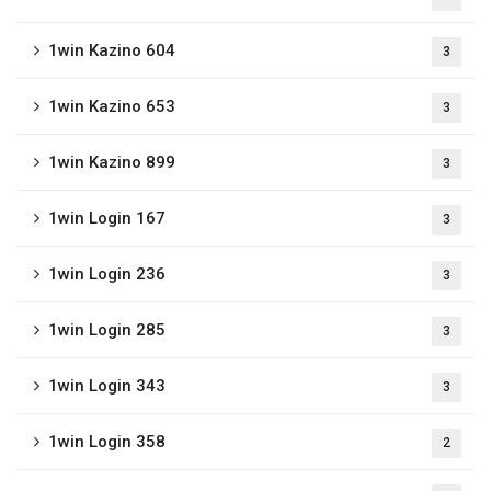
1win Kazino 604
3
1win Kazino 653
3
1win Kazino 899
3
1win Login 167
3
1win Login 236
3
1win Login 285
3
1win Login 343
3
1win Login 358
2