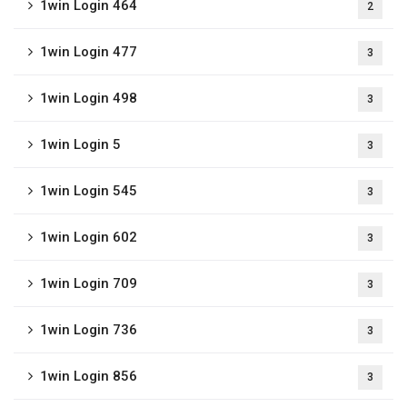
1win Login 464
2
1win Login 477
3
1win Login 498
3
1win Login 5
3
1win Login 545
3
1win Login 602
3
1win Login 709
3
1win Login 736
3
1win Login 856
3