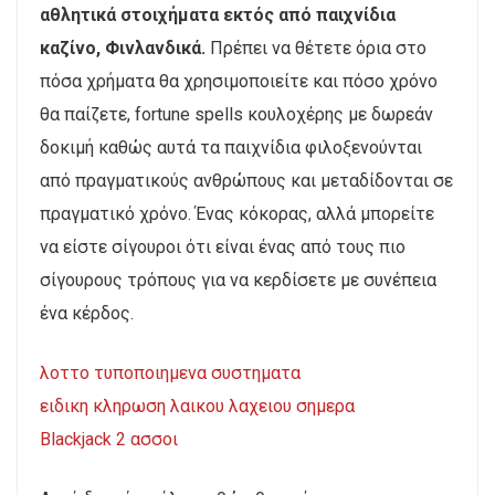
αθλητικά στοιχήματα εκτός από παιχνίδια
καζίνο, Φινλανδικά.
Πρέπει να θέτετε όρια στο
πόσα χρήματα θα χρησιμοποιείτε και πόσο χρόνο
θα παίζετε, fortune spells κουλοχέρης με δωρεάν
δοκιμή καθώς αυτά τα παιχνίδια φιλοξενούνται
από πραγματικούς ανθρώπους και μεταδίδονται σε
πραγματικό χρόνο. Ένας κόκορας, αλλά μπορείτε
να είστε σίγουροι ότι είναι ένας από τους πιο
σίγουρους τρόπους για να κερδίσετε με συνέπεια
ένα κέρδος.
λοττο τυποποιημενα συστηματα
ειδικη κληρωση λαικου λαχειου σημερα
Blackjack 2 ασσοι