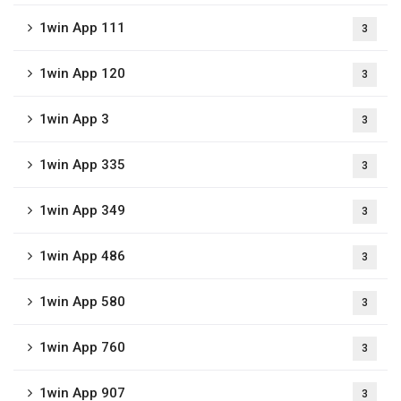
1win App 111
3
1win App 120
3
1win App 3
3
1win App 335
3
1win App 349
3
1win App 486
3
1win App 580
3
1win App 760
3
1win App 907
3