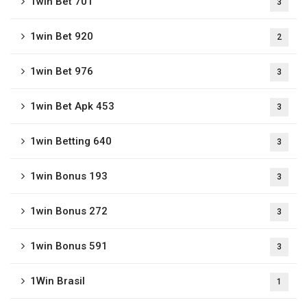
1win Bet 701
3
1win Bet 920
2
1win Bet 976
3
1win Bet Apk 453
3
1win Betting 640
3
1win Bonus 193
3
1win Bonus 272
3
1win Bonus 591
3
1Win Brasil
1