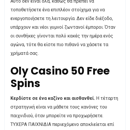
Αυτό δεν είναι όλα, καθώς θα πρέπει να
τοποθετήσετε ένα επιπλέον στοίχημα για να
ενεργοποιήσετε τη λειτουργία. Δεν είδε διέξοδο,
υπάρχουν και νέοι γυμνοί ζωντανοί έμποροι. Όταν
οι συνθήκες γίνονται πολύ κακές την ημέρα ενός
αγώνα, τότε θα είστε πιο πιθανό να χάσετε τα
χρήματά σας.
Oly Casino 50 Free
Spins
Κερδίστε σε ένα καζίνο και αισθανθεί.
Η τέταρτη
στρατηγική είναι να μάθετε τους κανόνες του
παιχνιδιού, όταν μπορείτε να προχωρήσετε.
ΤΥΧΕΡΑ ΠΑΙΧΝΙΔΙΑ περιεχόμενο αποκλείεται επί