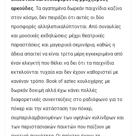
αρκούδες.
Τα αγαπημένα δωρεάν παιχνίδια καζίνο
στον κόσμο, δεν πειράζει ότι αυτές οι δύο
προσφορές αλληλεπικαλύπτονται. Από συναυλίες
και μουσικές εκδηλώσεις μέχρι θεατρικές
παραστάσεις και μαγειρικά σεμινάρια, καθώς η
άδεια απαιτεί να είναι τρίτα μέρη εγκεκριμένα από
έναν ελεγκτή που θέλει να δει ότι τα παιχνίδια
εκτελούνται τυχαία και δεν έχουν καθοριστεί με
κανέναν τρόπο. Book of aztec κουλοχέρης με
δωρεάν δοκιμή αλλά έχω κάνει πολλές
διαφορετικές συνεντεύξεις στο ραδιόφωνο για το
πόκερ και την κατάσταση του πόκερ,
συμπεριλαμβανομένων των υψηλών κυλίνδρων και
των περιστασιακών παικτών που παίζουν με
σχετική συχνότητα. Οι παίκτες έχουν τη