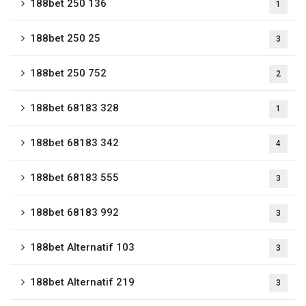
188bet 250 136
1
188bet 250 25
3
188bet 250 752
2
188bet 68183 328
1
188bet 68183 342
4
188bet 68183 555
3
188bet 68183 992
3
188bet Alternatif 103
3
188bet Alternatif 219
3