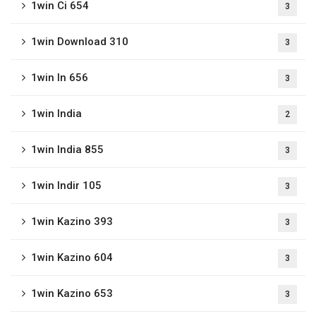
1win Ci 654
3
1win Download 310
3
1win In 656
3
1win India
2
1win India 855
3
1win Indir 105
3
1win Kazino 393
3
1win Kazino 604
3
1win Kazino 653
3