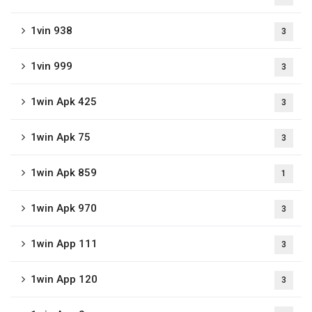
1vin 938
3
1vin 999
3
1win Apk 425
3
1win Apk 75
3
1win Apk 859
1
1win Apk 970
3
1win App 111
3
1win App 120
3