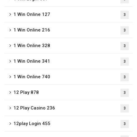
1 Win Online 127
3
1 Win Online 216
3
1 Win Online 328
3
1 Win Online 341
3
1 Win Online 740
3
12 Play 878
3
12 Play Casino 236
3
12play Login 455
3