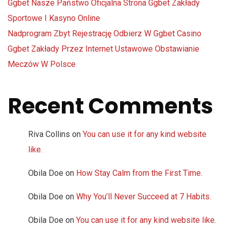
Ggbet Nasze Państwo Oficjalna Strona Ggbet Zakłady
Sportowe I Kasyno Online
Nadprogram Zbyt Rejestrację Odbierz W Ggbet Casino
Ggbet Zakłady Przez Internet Ustawowe Obstawianie
Meczów W Polsce
Recent Comments
Riva Collins
on
You can use it for any kind website
like.
Obila Doe
on
How Stay Calm from the First Time.
Obila Doe
on
Why You’ll Never Succeed at 7 Habits.
Obila Doe
on
You can use it for any kind website like.