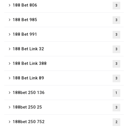
188 Bet 806
3
188 Bet 985
3
188 Bet 991
3
188 Bet Link 32
3
188 Bet Link 388
3
188 Bet Link 89
3
188bet 250 136
1
188bet 250 25
3
188bet 250 752
2