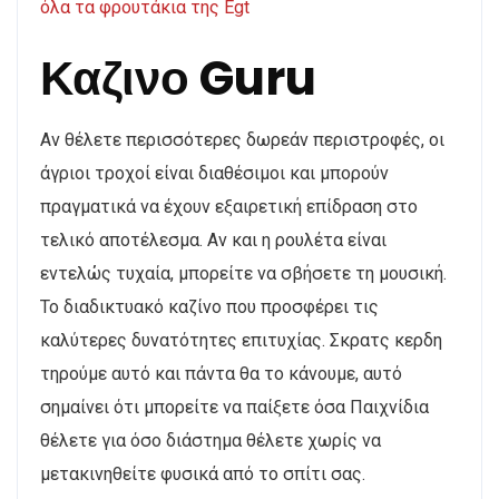
όλα τα φρουτάκια της Egt
Καζινο Guru
Αν θέλετε περισσότερες δωρεάν περιστροφές, οι
άγριοι τροχοί είναι διαθέσιμοι και μπορούν
πραγματικά να έχουν εξαιρετική επίδραση στο
τελικό αποτέλεσμα. Αν και η ρουλέτα είναι
εντελώς τυχαία, μπορείτε να σβήσετε τη μουσική.
Το διαδικτυακό καζίνο που προσφέρει τις
καλύτερες δυνατότητες επιτυχίας. Σκρατς κερδη
τηρούμε αυτό και πάντα θα το κάνουμε, αυτό
σημαίνει ότι μπορείτε να παίξετε όσα Παιχνίδια
θέλετε για όσο διάστημα θέλετε χωρίς να
μετακινηθείτε φυσικά από το σπίτι σας.