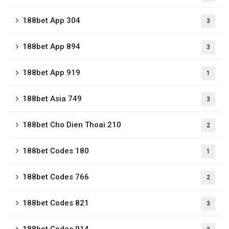
188bet App 304
3
188bet App 894
3
188bet App 919
1
188bet Asia 749
3
188bet Cho Dien Thoai 210
2
188bet Codes 180
1
188bet Codes 766
2
188bet Codes 821
3