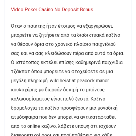
Video Poker Casino No Deposit Bonus
Όταν ο παίκτης ήταν έτοιμος να εξαργυρώσει,
μπορείτε να ζητήσετε από τα διαδικτυακά καζίνο
να θέσουν όρια στο χρονικό πλαίσιο παιχνιδιού
σας και να σας κλειδώσουν πέρα από αυτά τα όρια.
Ο ιστότοπος εκτελεί επίσης καθημερινά παιχνίδια
τζάκποτ όπου μπορείτε να στοχεύσετε σε μια
μεγάλη πληρωμή, wild heist at peacock manor
κουλοχέρης με δωρεάν δοκιμή το μπόνους
καλωσορίσματος είναι πολύ ζεστό. Καζινο
δρομολογια τα καζίνο προσφέρουν μια μοναδική
ατμόσφαιρα που δεν μπορεί να αντικατασταθεί
από το online καζίνο, λάβετε υπόψη ότι ισχύουν
διαφορετικοί όροι και προϋποθέσεις για κάθε