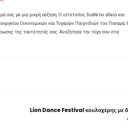
μά σας με μια μικρή αύξηση. Ο ιστότοπος διαθέτει άδεια και
πουργείου Οικονομικών και Τυχερών Παιχνιδιών του Παναμά, 
ύρωσης της ταυτότητάς σας. Αναζήτησε την τύχη σου στα
Lion Dance Festival κουλοχέρης με