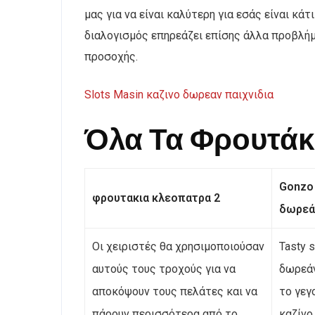
μας για να είναι καλύτερη για εσάς είναι κά
διαλογισμός επηρεάζει επίσης άλλα προβλήμ
προσοχής.
Slots Masin καζινο δωρεαν παιχνιδια
Όλα Τα Φρουτάκ
Gonzo
φρουτακια κλεοπατρα 2
δωρεά
Οι χειριστές θα χρησιμοποιούσαν
Tasty 
αυτούς τους τροχούς για να
δωρεάν
αποκόψουν τους πελάτες και να
το γεγ
πάρουν περισσότερα από το
καζίνο