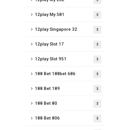
3
12play My 581
3
12play Singapore 32
3
12play Slot 17
3
12play Slot 951
3
188 Bet 188bet 686
3
188 Bet 189
3
188 Bet 80
3
188 Bet 806
3