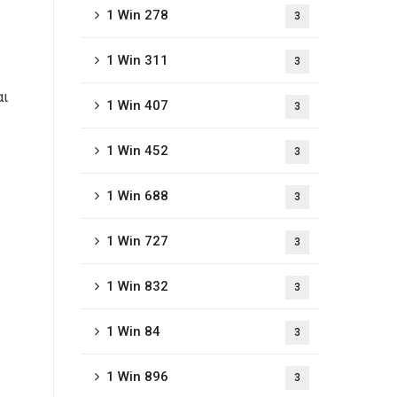
1 Win 278
3
1 Win 311
3
αι
1 Win 407
3
1 Win 452
3
1 Win 688
3
1 Win 727
3
1 Win 832
3
1 Win 84
3
1 Win 896
3