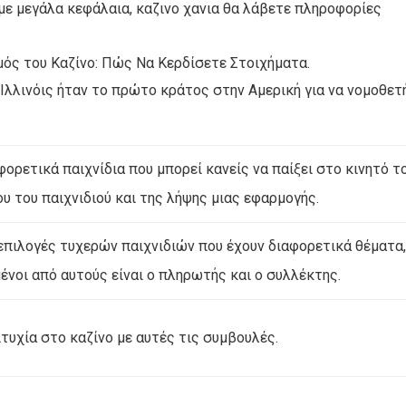
με μεγάλα κεφάλαια, καζινο χανια θα λάβετε πληροφορίες
μός του Καζίνο: Πώς Να Κερδίσετε Στοιχήματα.
το Ιλλινόις ήταν το πρώτο κράτος στην Αμερική για να νομοθετ
ορετικά παιχνίδια που μπορεί κανείς να παίξει στο κινητό το
 του παιχνιδιού και της λήψης μιας εφαρμογής.
επιλογές τυχερών παιχνιδιών που έχουν διαφορετικά θέματα,
μένοι από αυτούς είναι ο πληρωτής και ο συλλέκτης.
τυχία στο καζίνο με αυτές τις συμβουλές.