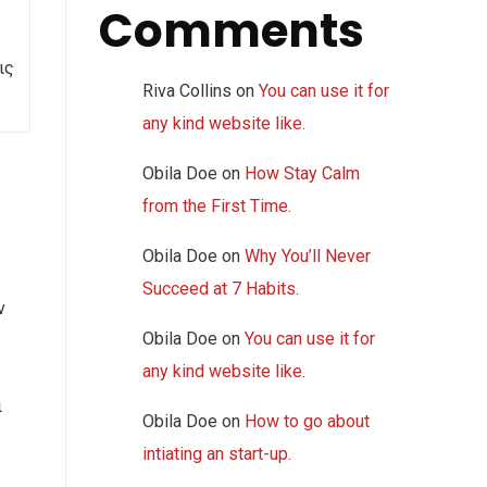
Comments
ις
Riva Collins
on
You can use it for
any kind website like.
Obila Doe
on
How Stay Calm
from the First Time.
Obila Doe
on
Why You’ll Never
Succeed at 7 Habits.
ν
Obila Doe
on
You can use it for
any kind website like.
ι
Obila Doe
on
How to go about
intiating an start-up.