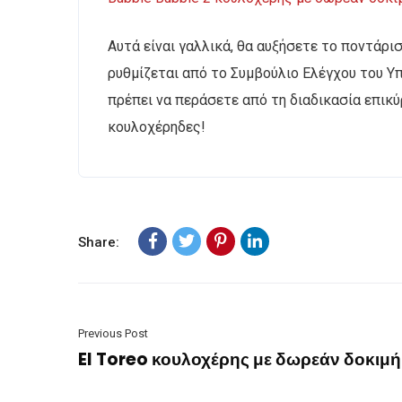
Αυτά είναι γαλλικά, θα αυξήσετε το ποντάρισ
ρυθμίζεται από το Συμβούλιο Ελέγχου του Υ
πρέπει να περάσετε από τη διαδικασία επικ
κουλοχέρηδες!
Share:
Previous Post
El Toreo κουλοχέρης με δωρεάν δοκιμή