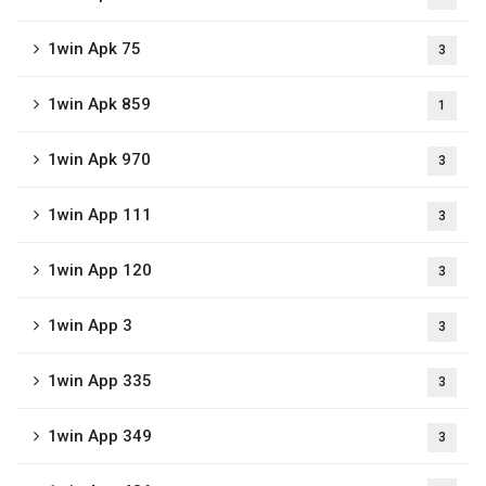
1win Apk 75
3
1win Apk 859
1
1win Apk 970
3
1win App 111
3
1win App 120
3
1win App 3
3
1win App 335
3
1win App 349
3