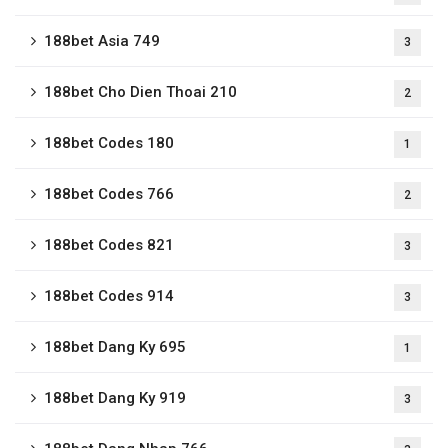
188bet Asia 749
3
188bet Cho Dien Thoai 210
2
188bet Codes 180
1
188bet Codes 766
2
188bet Codes 821
3
188bet Codes 914
3
188bet Dang Ky 695
1
188bet Dang Ky 919
3