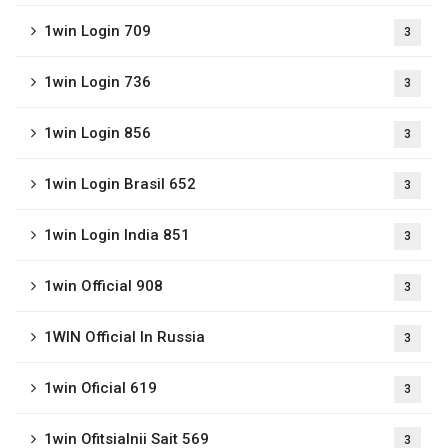
1win Login 709
3
1win Login 736
3
1win Login 856
3
1win Login Brasil 652
3
1win Login India 851
3
1win Official 908
3
1WIN Official In Russia
3
1win Oficial 619
3
1win Ofitsialnii Sait 569
3