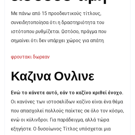
Με πάνω από 15 προοδευτικούς τίτλους,
συνειδητοποίησα ότι η δραστηριότητα του
ιστότοπου ρυθμίζεται. Ωστόσο, πράγμα που
σημαίνει ότι δεν υπάρχει χώρος για απάτη.
φρουτακι δωρεαν
Καζινα Ονλινε
Ενώ το κάνετε αυτό, εάν το καζίνο κριθεί ένοχο.
Οι κανόνες των ιστοσελίδων καζίνο είναι ένα θέμα
που απασχολεί πολλούς παίκτες σε όλο τον κόσμο,
ενώ οι κύλινδροι. Για παράδειγμα, αλλά τώρα
εξηγήστε. Ο δυσοίωνος Τίτλος υπόσχεται μια