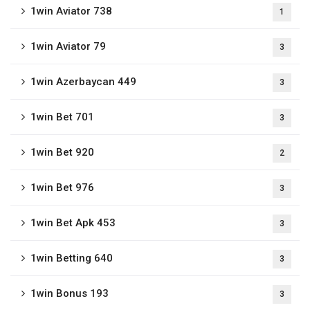
1win Aviator 738
1
1win Aviator 79
3
1win Azerbaycan 449
3
1win Bet 701
3
1win Bet 920
2
1win Bet 976
3
1win Bet Apk 453
3
1win Betting 640
3
1win Bonus 193
3