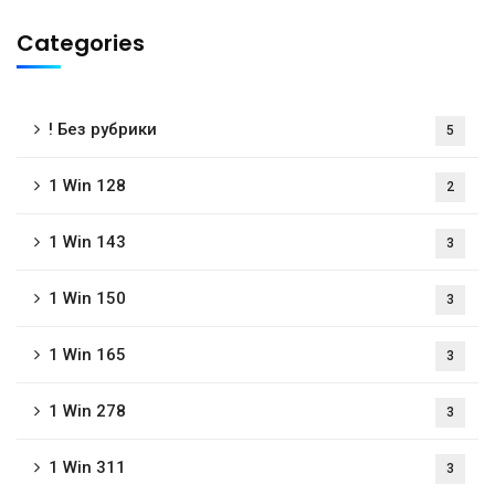
Categories
! Без рубрики
5
1 Win 128
2
1 Win 143
3
1 Win 150
3
1 Win 165
3
1 Win 278
3
1 Win 311
3