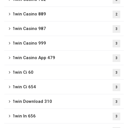
1win Casino 889
2
1win Casino 987
3
1win Casino 999
3
1win Casino App 479
3
1win Ci 60
3
1win Ci 654
3
1win Download 310
3
1win In 656
3