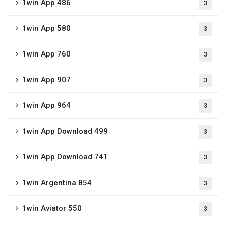
1win App 486
3
1win App 580
3
1win App 760
3
1win App 907
3
1win App 964
3
1win App Download 499
3
1win App Download 741
3
1win Argentina 854
3
1win Aviator 550
3