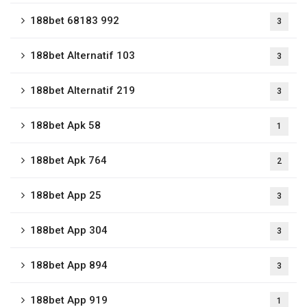
188bet 68183 992
3
188bet Alternatif 103
3
188bet Alternatif 219
3
188bet Apk 58
1
188bet Apk 764
2
188bet App 25
3
188bet App 304
3
188bet App 894
3
188bet App 919
1