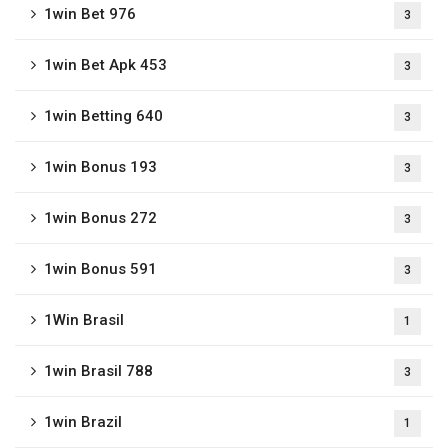
1win Bet 976
3
1win Bet Apk 453
3
1win Betting 640
3
1win Bonus 193
3
1win Bonus 272
3
1win Bonus 591
3
1Win Brasil
1
1win Brasil 788
3
1win Brazil
1