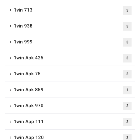
1vin 713
3
1vin 938
3
1vin 999
3
1win Apk 425
3
1win Apk 75
3
1win Apk 859
1
1win Apk 970
3
1win App 111
3
1win App 120
3