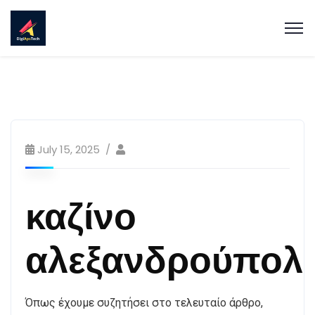
July 15, 2025
καζίνο
αλεξανδρούπολ
Όπως έχουμε συζητήσει στο τελευταίο άρθρο,