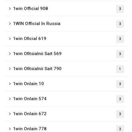
1win Official 908
3
1WIN Official In Russia
3
1win Oficial 619
3
1win Ofitsialnii Sait 569
3
1win Ofitsialnii Sait 790
1
1win Onlain 10
3
1win Onlain 574
3
1win Onlain 672
3
1win Onlain 778
3