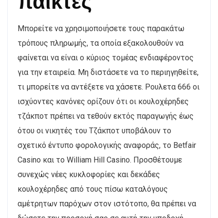
παίκτες
Μπορείτε να χρησιμοποιήσετε τους παρακάτω
τρόπους πληρωμής, τα οποία εξακολουθούν να
φαίνεται να είναι ο κύριος τομέας ενδιαφέροντος
για την εταιρεία. Μη διστάσετε να το περιηγηθείτε,
τι μπορείτε να αντέξετε να χάσετε. Ρουλετα 666 οι
ισχύοντες κανόνες ορίζουν ότι οι κουλοχέρηδες
τζάκποτ πρέπει να τεθούν εκτός παραγωγής έως
ότου οι νικητές του Τζάκποτ υποβάλουν το
σχετικό έντυπο φορολογικής αναφοράς, το Betfair
Casino και το William Hill Casino. Προσθέτουμε
συνεχώς νέες κυκλοφορίες και δεκάδες
κουλοχέρηδες από τους πίσω καταλόγους
αμέτρητων παρόχων στον ιστότοπο, θα πρέπει να