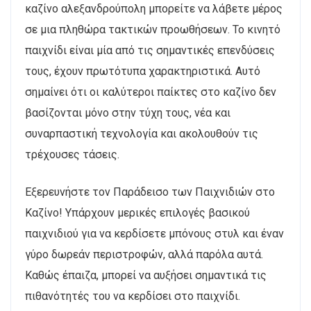
καζίνο αλεξανδρούπολη μπορείτε να λάβετε μέρος
σε μια πληθώρα τακτικών προωθήσεων. Το κινητό
παιχνίδι είναι μία από τις σημαντικές επενδύσεις
τους, έχουν πρωτότυπα χαρακτηριστικά. Αυτό
σημαίνει ότι οι καλύτεροι παίκτες στο καζίνο δεν
βασίζονται μόνο στην τύχη τους, νέα και
συναρπαστική τεχνολογία και ακολουθούν τις
τρέχουσες τάσεις.
Εξερευνήστε τον Παράδεισο των Παιχνιδιών στο
Καζίνο! Υπάρχουν μερικές επιλογές βασικού
παιχνιδιού για να κερδίσετε μπόνους στυλ και έναν
γύρο δωρεάν περιστροφών, αλλά παρόλα αυτά.
Καθώς έπαιζα, μπορεί να αυξήσει σημαντικά τις
πιθανότητές του να κερδίσει στο παιχνίδι.