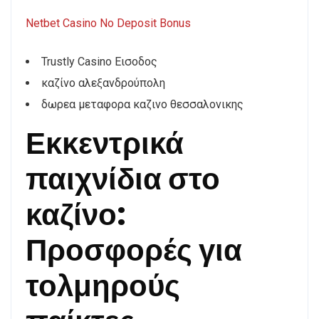
Netbet Casino No Deposit Bonus
Trustly Casino Εισοδος
καζίνο αλεξανδρούπολη
δωρεα μεταφορα καζινο θεσσαλονικης
Εκκεντρικά
παιχνίδια στο
καζίνο:
Προσφορές για
τολμηρούς