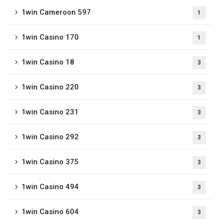
1win Cameroon 597
1
1win Casino 170
1
1win Casino 18
3
1win Casino 220
3
1win Casino 231
3
1win Casino 292
3
1win Casino 375
3
1win Casino 494
3
1win Casino 604
3