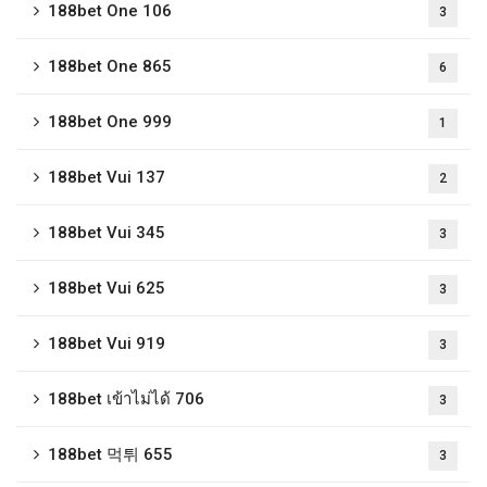
188bet One 106
3
188bet One 865
6
188bet One 999
1
188bet Vui 137
2
188bet Vui 345
3
188bet Vui 625
3
188bet Vui 919
3
188bet เข้าไม่ได้ 706
3
188bet 먹튀 655
3