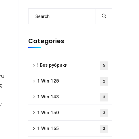
Categories
! Без рубрики
5
να
1 Win 128
2
ας
1 Win 143
3
ς
1 Win 150
3
1 Win 165
3