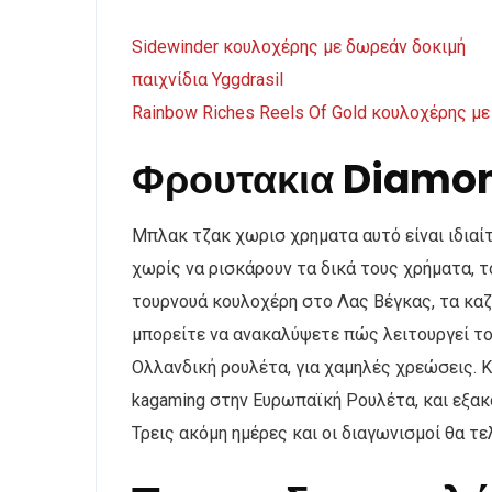
Sidewinder κουλοχέρης με δωρεάν δοκιμή
παιχνίδια Yggdrasil
Rainbow Riches Reels Of Gold κουλοχέρης μ
Φρουτακια Diamo
Μπλακ τζακ χωρισ χρηματα αυτό είναι ιδιαίτ
χωρίς να ρισκάρουν τα δικά τους χρήματα, τ
τουρνουά κουλοχέρη στο Λας Βέγκας, τα καζί
μπορείτε να ανακαλύψετε πώς λειτουργεί το 
Ολλανδική ρουλέτα, για χαμηλές χρεώσεις. 
kagaming στην Ευρωπαϊκή Ρουλέτα, και εξακ
Τρεις ακόμη ημέρες και οι διαγωνισμοί θα τ