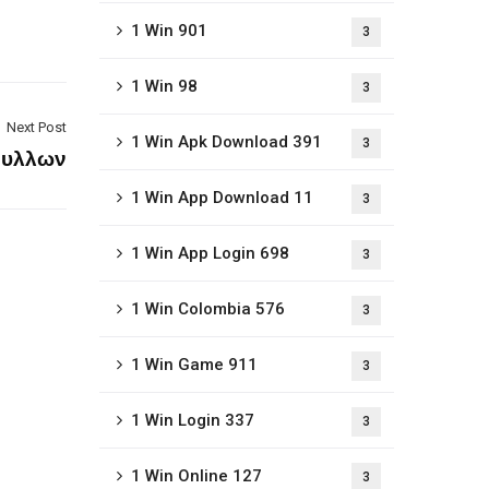
1 Win 901
3
1 Win 98
3
Next Post
1 Win Apk Download 391
3
φυλλων
1 Win App Download 11
3
1 Win App Login 698
3
1 Win Colombia 576
3
1 Win Game 911
3
1 Win Login 337
3
1 Win Online 127
3