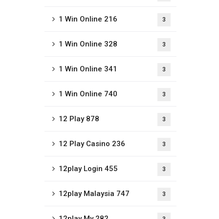
1 Win Online 216
3
1 Win Online 328
3
1 Win Online 341
3
1 Win Online 740
3
12 Play 878
3
12 Play Casino 236
3
12play Login 455
3
12play Malaysia 747
3
12play My 282