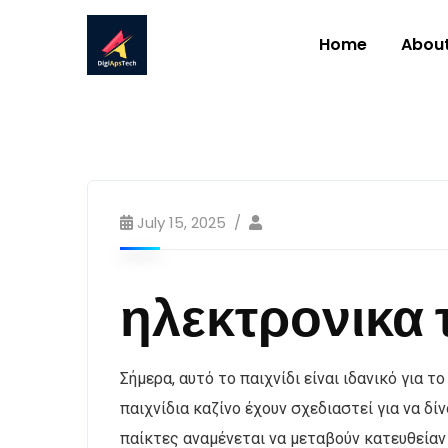
Home
About
July 15, 2025
ηλεκτρονικα 
Σήμερα, αυτό το παιχνίδι είναι ιδανικό για τ
παιχνίδια καζίνο έχουν σχεδιαστεί για να δί
παίκτες αναμένεται να μεταβούν κατευθείαν 