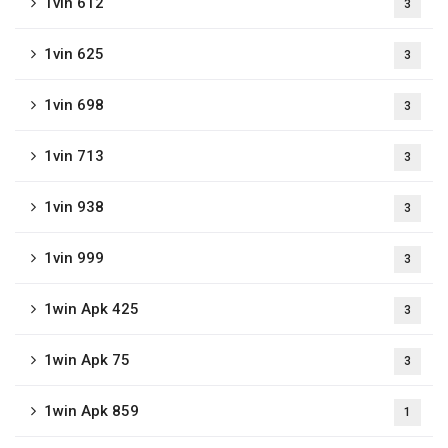
1vin 612
3
1vin 625
3
1vin 698
3
1vin 713
3
1vin 938
3
1vin 999
3
1win Apk 425
3
1win Apk 75
3
1win Apk 859
1