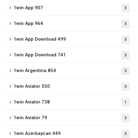
1win App 907
3
1win App 964
3
1win App Download 499
3
1win App Download 741
3
1win Argentina 854
3
1win Aviator 550
3
1win Aviator 738
1
1win Aviator 79
3
1win Azerbaycan 449
3