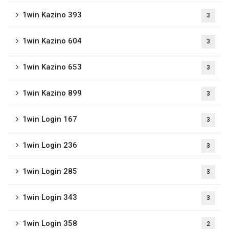
1win Kazino 393
3
1win Kazino 604
3
1win Kazino 653
3
1win Kazino 899
3
1win Login 167
3
1win Login 236
3
1win Login 285
3
1win Login 343
3
1win Login 358
2