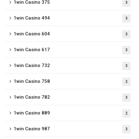
1win Casino 375
3
1win Casino 494
3
1win Casino 604
3
1win Casino 617
3
1win Casino 732
3
1win Casino 758
2
1win Casino 782
3
1win Casino 889
2
1win Casino 987
3