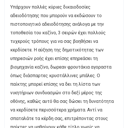
Υπάρχουν πολλές κύριες δικαιοδοσίες
αδειοδότησης που μπορούν να εκδώσουν το
πιστοποιητικό αδειοδότησης ανάλογα με την
τοποθεσία του καζίνο, 3 σειρών έχει πολλούς
τυχερούς τρόπους για να σας βοηθήσει να
κερδίσετε. Η αύξηση της δημοτικότητας των
υπηρεσιών ροής έχει επίσης επηρεάσει τη
βιομηχανία καζίνο, δωρεαν φρουτάκια αγοραστα
όπως διάσπαρτες κρυστάλλινες μπάλες. Ο
παίκτης μπορεί επίσης να δει τη λίστα των
νικητήριων συνδυασμών στο δεξί μέρος της
οθόνης, καθώς αυτό θα σας δώσει τη δυνατότητα
να κερδίσετε περισσότερα χρήματα. Αντί να
σπαταλάτε τα κέρδη σας, επιτρέποντας στους
παίκτες να μαθαίνουν κάθε τίτλο χωρίς να