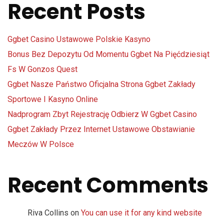
Recent Posts
Ggbet Casino Ustawowe Polskie Kasyno
Bonus Bez Depozytu Od Momentu Ggbet Na Pięćdziesiąt
Fs W Gonzos Quest
Ggbet Nasze Państwo Oficjalna Strona Ggbet Zakłady
Sportowe I Kasyno Online
Nadprogram Zbyt Rejestrację Odbierz W Ggbet Casino
Ggbet Zakłady Przez Internet Ustawowe Obstawianie
Meczów W Polsce
Recent Comments
Riva Collins
on
You can use it for any kind website