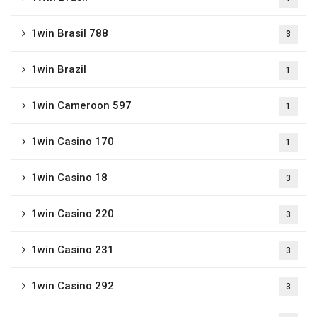
1win Brasil 788
3
1win Brazil
1
1win Cameroon 597
1
1win Casino 170
1
1win Casino 18
3
1win Casino 220
3
1win Casino 231
3
1win Casino 292
3