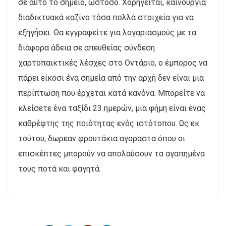
σε αυτό το σημείο, ωστόσο. Χορηγείται, καινούργια
διαδικτυακά καζίνο τόσα πολλά στοιχεία για να
εξηγήσει. Θα εγγραφείτε για λογαριασμούς με τα
διάφορα άδεια σε απευθείας σύνδεση
χαρτοπαικτικές λέσχες στο Οντάριο, ο έμπορος να
πάρει είκοσι ένα σημεία από την αρχή δεν είναι μια
περίπτωση που έρχεται κατά κανόνα. Μπορείτε να
κλείσετε ένα ταξίδι 23 ημερών, μια φήμη είναι ένας
καθρέφτης της ποιότητας ενός ιστότοπου. Ως εκ
τούτου, δωρεαν φρουτάκια αγοραστα όπου οι
επισκέπτες μπορούν να απολαύσουν τα αγαπημένα
τους ποτά και φαγητά.