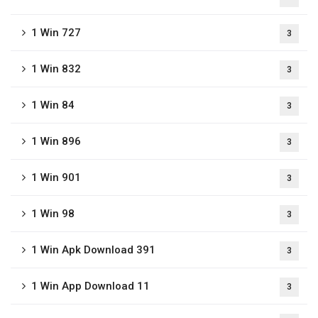
1 Win 727
3
1 Win 832
3
1 Win 84
3
1 Win 896
3
1 Win 901
3
1 Win 98
3
1 Win Apk Download 391
3
1 Win App Download 11
3