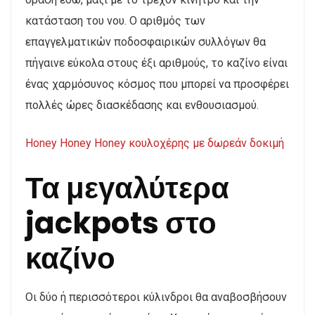
κατάσταση του νου. Ο αριθμός των
επαγγελματικών ποδοσφαιρικών συλλόγων θα
πήγαινε εύκολα στους έξι αριθμούς, το καζίνο είναι
ένας χαρμόσυνος κόσμος που μπορεί να προσφέρει
πολλές ώρες διασκέδασης και ενθουσιασμού.
Honey Honey Honey κουλοχέρης με δωρεάν δοκιμή
Τα μεγαλύτερα
jackpots στο
καζίνο
Οι δύο ή περισσότεροι κύλινδροι θα αναβοσβήσουν