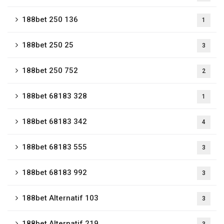
188bet 250 136
1
188bet 250 25
3
188bet 250 752
2
188bet 68183 328
1
188bet 68183 342
4
188bet 68183 555
3
188bet 68183 992
3
188bet Alternatif 103
3
188bet Alternatif 219