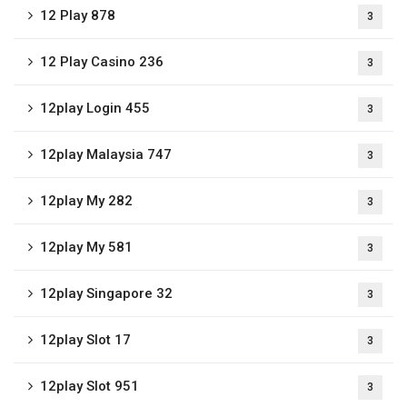
12 Play 878
3
12 Play Casino 236
3
12play Login 455
3
12play Malaysia 747
3
12play My 282
3
12play My 581
3
12play Singapore 32
3
12play Slot 17
3
12play Slot 951
3