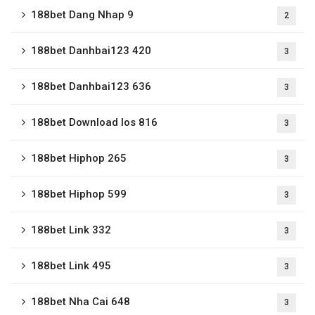
188bet Dang Nhap 9
2
188bet Danhbai123 420
3
188bet Danhbai123 636
3
188bet Download Ios 816
3
188bet Hiphop 265
3
188bet Hiphop 599
3
188bet Link 332
3
188bet Link 495
3
188bet Nha Cai 648
3