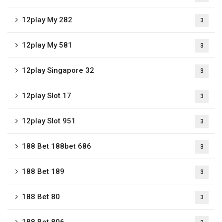
12play My 282
3
12play My 581
3
12play Singapore 32
3
12play Slot 17
3
12play Slot 951
3
188 Bet 188bet 686
3
188 Bet 189
3
188 Bet 80
3