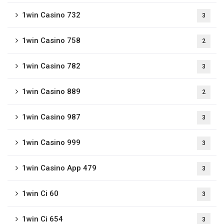
1win Casino 732
3
1win Casino 758
2
1win Casino 782
3
1win Casino 889
2
1win Casino 987
3
1win Casino 999
3
1win Casino App 479
3
1win Ci 60
3
1win Ci 654
3