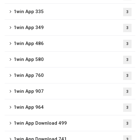
1win App 335
3
1win App 349
3
1win App 486
3
1win App 580
3
1win App 760
3
1win App 907
3
1win App 964
3
1win App Download 499
3
1win App Download 741
3