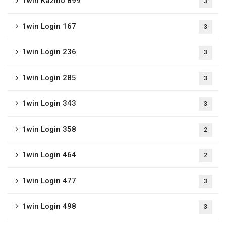
1win Kazino 899
3
1win Login 167
3
1win Login 236
3
1win Login 285
3
1win Login 343
3
1win Login 358
2
1win Login 464
2
1win Login 477
3
1win Login 498
3