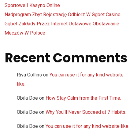
Sportowe I Kasyno Online
Nadprogram Zbyt Rejestrację Odbierz W Ggbet Casino
Ggbet Zakłady Przez Internet Ustawowe Obstawianie
Meczów W Polsce
Recent Comments
Riva Collins
on
You can use it for any kind website
like.
Obila Doe
on
How Stay Calm from the First Time.
Obila Doe
on
Why You’ll Never Succeed at 7 Habits.
Obila Doe
on
You can use it for any kind website like.