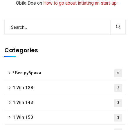
Obila Doe
on
How to go about intiating an start-up.
Categories
! Без рубрики
5
1 Win 128
2
1 Win 143
3
1 Win 150
3