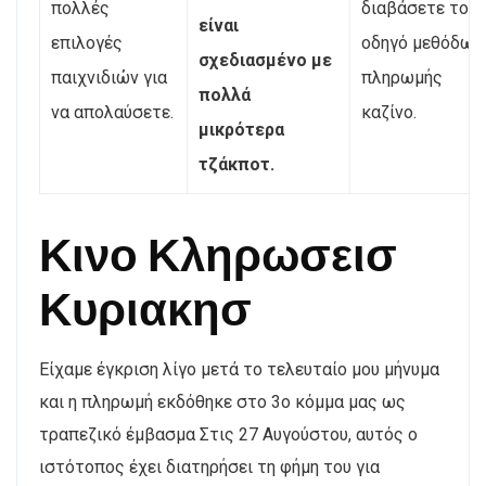
πολλές
διαβάσετε τον
είναι
επιλογές
οδηγό μεθόδων
σχεδιασμένο με
παιχνιδιών για
πληρωμής
πολλά
να απολαύσετε.
καζίνο.
μικρότερα
τζάκποτ.
Κινο Κληρωσεισ
Κυριακησ
Είχαμε έγκριση λίγο μετά το τελευταίο μου μήνυμα
και η πληρωμή εκδόθηκε στο 3ο κόμμα μας ως
τραπεζικό έμβασμα Στις 27 Αυγούστου, αυτός ο
ιστότοπος έχει διατηρήσει τη φήμη του για