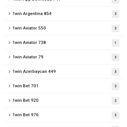
1win Argentina 854
3
1win Aviator 550
3
1win Aviator 738
1
1win Aviator 79
3
1win Azerbaycan 449
3
1win Bet 701
3
1win Bet 920
2
1win Bet 976
3