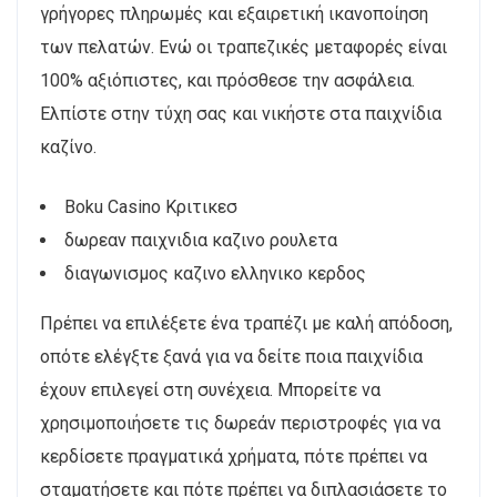
γρήγορες πληρωμές και εξαιρετική ικανοποίηση
των πελατών. Ενώ οι τραπεζικές μεταφορές είναι
100% αξιόπιστες, και πρόσθεσε την ασφάλεια.
Ελπίστε στην τύχη σας και νικήστε στα παιχνίδια
καζίνο.
Boku Casino Κριτικεσ
δωρεαν παιχνιδια καζινο ρουλετα
διαγωνισμος καζινο ελληνικο κερδος
Πρέπει να επιλέξετε ένα τραπέζι με καλή απόδοση,
οπότε ελέγξτε ξανά για να δείτε ποια παιχνίδια
έχουν επιλεγεί στη συνέχεια. Μπορείτε να
χρησιμοποιήσετε τις δωρεάν περιστροφές για να
κερδίσετε πραγματικά χρήματα, πότε πρέπει να
σταματήσετε και πότε πρέπει να διπλασιάσετε το