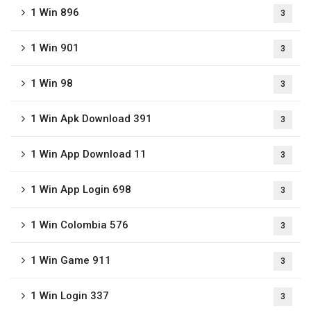
1 Win 896
3
1 Win 901
3
1 Win 98
3
1 Win Apk Download 391
3
1 Win App Download 11
3
1 Win App Login 698
3
1 Win Colombia 576
3
1 Win Game 911
3
1 Win Login 337
3