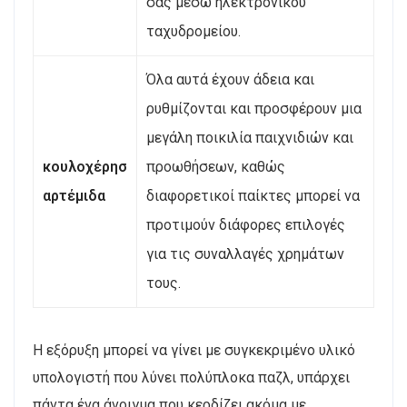
σας μέσω ηλεκτρονικού
ταχυδρομείου.
Όλα αυτά έχουν άδεια και
ρυθμίζονται και προσφέρουν μια
μεγάλη ποικιλία παιχνιδιών και
κουλοχέρησ
προωθήσεων, καθώς
αρτέμιδα
διαφορετικοί παίκτες μπορεί να
προτιμούν διάφορες επιλογές
για τις συναλλαγές χρημάτων
τους.
Η εξόρυξη μπορεί να γίνει με συγκεκριμένο υλικό
υπολογιστή που λύνει πολύπλοκα παζλ, υπάρχει
πάντα ένα άνοιγμα που κερδίζει ακόμα με