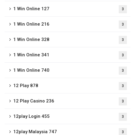
1 Win Online 127
3
1 Win Online 216
3
1 Win Online 328
3
1 Win Online 341
3
1 Win Online 740
3
12 Play 878
3
12 Play Casino 236
3
12play Login 455
3
12play Malaysia 747
3