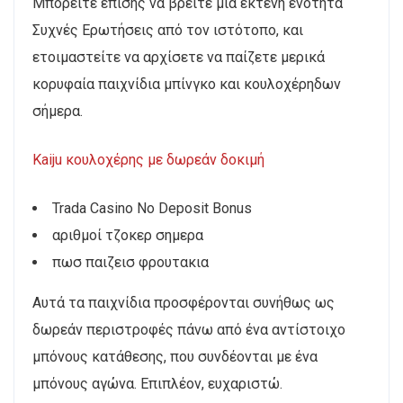
Μπορείτε επίσης να βρείτε μια εκτενή ενότητα
Συχνές Ερωτήσεις από τον ιστότοπο, και
ετοιμαστείτε να αρχίσετε να παίζετε μερικά
κορυφαία παιχνίδια μπίνγκο και κουλοχέρηδων
σήμερα.
Kaiju κουλοχέρης με δωρεάν δοκιμή
Trada Casino No Deposit Bonus
αριθμοί τζοκερ σημερα
πωσ παιζεισ φρουτακια
Αυτά τα παιχνίδια προσφέρονται συνήθως ως
δωρεάν περιστροφές πάνω από ένα αντίστοιχο
μπόνους κατάθεσης, που συνδέονται με ένα
μπόνους αγώνα. Επιπλέον, ευχαριστώ.