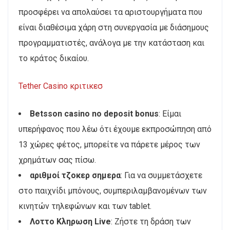
προσφέρει να απολαύσει τα αριστουργήματα που
είναι διαθέσιμα χάρη στη συνεργασία με διάσημους
προγραμματιστές, ανάλογα με την κατάσταση και
το κράτος δικαίου.
Tether Casino κριτικεσ
Betsson casino no deposit bonus
: Είμαι
υπερήφανος που λέω ότι έχουμε εκπροσώπηση από
13 χώρες φέτος, μπορείτε να πάρετε μέρος των
χρημάτων σας πίσω.
αριθμοί τζοκερ σημερα
: Για να συμμετάσχετε
στο παιχνίδι μπόνους, συμπεριλαμβανομένων των
κινητών τηλεφώνων και των tablet.
Λοττο Κληρωση Live
: Ζήστε τη δράση των