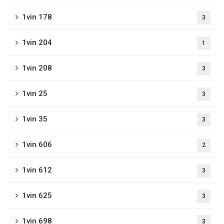
1vin 178
3
1vin 204
1
1vin 208
3
1vin 25
3
1vin 35
3
1vin 606
2
1vin 612
3
1vin 625
3
1vin 698
3