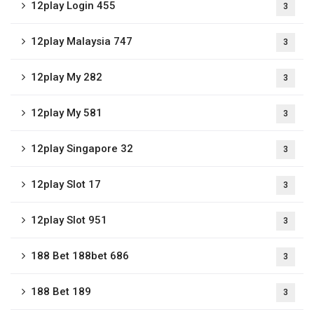
12play Login 455
3
12play Malaysia 747
3
12play My 282
3
12play My 581
3
12play Singapore 32
3
12play Slot 17
3
12play Slot 951
3
188 Bet 188bet 686
3
188 Bet 189
3