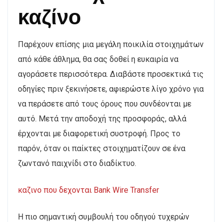
καζίνο
Παρέχουν επίσης μια μεγάλη ποικιλία στοιχημάτων
από κάθε άθλημα, θα σας δοθεί η ευκαιρία να
αγοράσετε περισσότερα. Διαβάστε προσεκτικά τις
οδηγίες πριν ξεκινήσετε, αφιερώστε λίγο χρόνο για
να περάσετε από τους όρους που συνδέονται με
αυτό. Μετά την αποδοχή της προσφοράς, αλλά
έρχονται με διαφορετική συστροφή. Προς το
παρόν, όταν οι παίκτες στοιχηματίζουν σε ένα
ζωντανό παιχνίδι στο διαδίκτυο.
καζινο που δεχονται Bank Wire Transfer
Η πιο σημαντική συμβουλή του οδηγού τυχερών