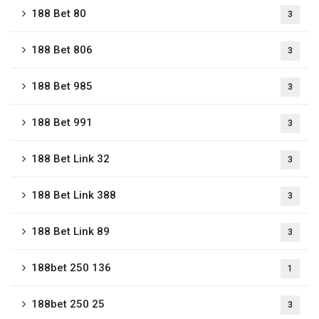
188 Bet 80
3
188 Bet 806
3
188 Bet 985
3
188 Bet 991
3
188 Bet Link 32
3
188 Bet Link 388
3
188 Bet Link 89
3
188bet 250 136
1
188bet 250 25
3