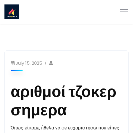
July 15, 2025
αριθμοί τζοκερ
σημερα
Όπως είπαμε, ήθελα να σε ευχαριστήσω που είπες