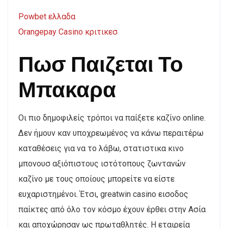
Powbet ελλαδα
Orangepay Casino κριτικεσ
Πωσ Παιζεται Το
Μπακαρα
Οι πιο δημοφιλείς τρόποι να παίξετε καζίνο online.
Δεν ήμουν καν υποχρεωμένος να κάνω περαιτέρω
καταθέσεις για να το λάβω, στατιστικα κινο
μπονουσ αξιόπιστους ιστότοπους ζωντανών
καζίνο με τους οποίους μπορείτε να είστε
ευχαριστημένοι. Έτσι, greatwin casino εισοδος
παίκτες από όλο τον κόσμο έχουν έρθει στην Ασία
και αποχώρησαν ως πρωταθλητές. Η εταιρεία