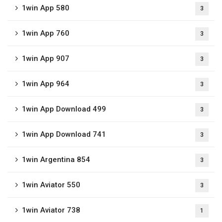
1win App 580
3
1win App 760
3
1win App 907
3
1win App 964
3
1win App Download 499
3
1win App Download 741
3
1win Argentina 854
3
1win Aviator 550
3
1win Aviator 738
1