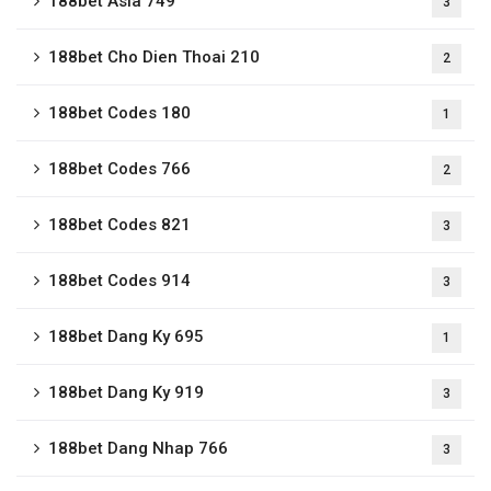
188bet Asia 749
3
188bet Cho Dien Thoai 210
2
188bet Codes 180
1
188bet Codes 766
2
188bet Codes 821
3
188bet Codes 914
3
188bet Dang Ky 695
1
188bet Dang Ky 919
3
188bet Dang Nhap 766
3