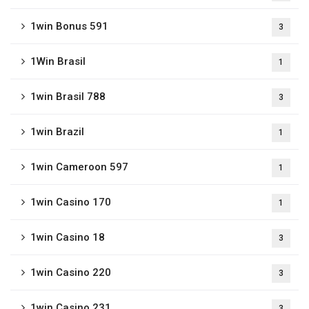
1win Bonus 591
3
1Win Brasil
1
1win Brasil 788
3
1win Brazil
1
1win Cameroon 597
1
1win Casino 170
1
1win Casino 18
3
1win Casino 220
3
1win Casino 231
3