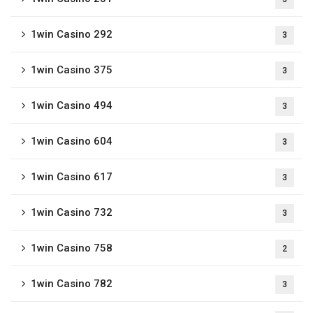
1win Casino 292
3
1win Casino 375
3
1win Casino 494
3
1win Casino 604
3
1win Casino 617
3
1win Casino 732
3
1win Casino 758
2
1win Casino 782
3