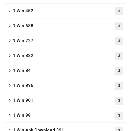
1 Win 452
3
1 Win 688
3
1 Win 727
3
1 Win 832
3
1 Win 84
3
1 Win 896
3
1 Win 901
3
1 Win 98
3
1 Win Apk Download 391
3