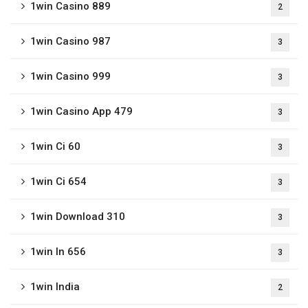
1win Casino 889
2
1win Casino 987
3
1win Casino 999
3
1win Casino App 479
3
1win Ci 60
3
1win Ci 654
3
1win Download 310
3
1win In 656
3
1win India
2