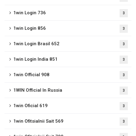
1win Login 736
3
1win Login 856
3
1win Login Brasil 652
3
1win Login India 851
3
1win Official 908
3
1WIN Official In Russia
3
1win Oficial 619
3
1win Ofitsialnii Sait 569
3