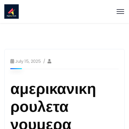
July 15, 2025
αμερικανικη
ρουλετα
νουμερα