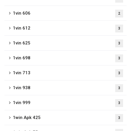
1vin 606
2
1vin 612
3
1vin 625
3
1vin 698
3
1vin 713
3
1vin 938
3
1vin 999
3
1win Apk 425
3