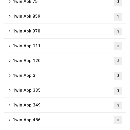
1win Apk 75
3
1win Apk 859
1
1win Apk 970
3
1win App 111
3
1win App 120
3
1win App 3
3
1win App 335
3
1win App 349
3
1win App 486
3