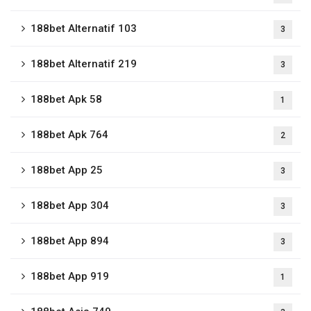
188bet Alternatif 103
3
188bet Alternatif 219
3
188bet Apk 58
1
188bet Apk 764
2
188bet App 25
3
188bet App 304
3
188bet App 894
3
188bet App 919
1