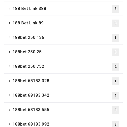
188 Bet Link 388
3
188 Bet Link 89
3
188bet 250 136
1
188bet 250 25
3
188bet 250 752
2
188bet 68183 328
1
188bet 68183 342
4
188bet 68183 555
3
188bet 68183 992
3